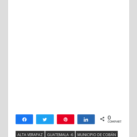
0
Compartir
Twittear
Pin
Compartir
COMPARTIR
ALTA VERAPAZ
GUATEMALA -6
MUNICIPIO DE COBÁN