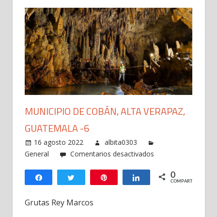
MUNICIPIO DE COBÁN, ALTA VERAPAZ,
GUATEMALA -6
16 agosto 2022
albita0303
en
General
Comentarios desactivados
Municipio
0
de
Compartir
Twittear
Pin
Compartir
COMPARTIR
Cobán,
Alta
Grutas Rey Marcos
Verapaz,