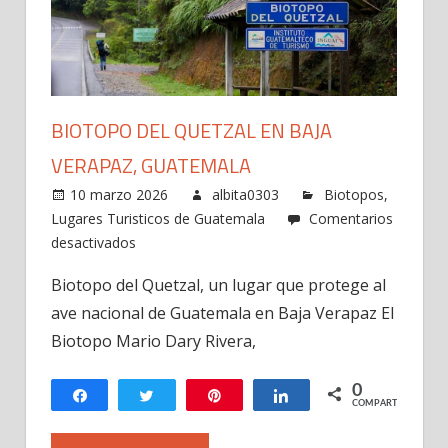
BIOTOPO DEL QUETZAL EN BAJA
VERAPAZ, GUATEMALA
10 marzo 2026
albita0303
Biotopos
,
Lugares Turisticos de Guatemala
Comentarios
en
desactivados
Biotopo
Biotopo del Quetzal, un lugar que protege al
del
ave nacional de Guatemala en Baja Verapaz El
Quetzal
en
Biotopo Mario Dary Rivera,
Baja
Verapaz,
0
Compartir
Twittear
Pin
Compartir
COMPARTIR
Guatemala