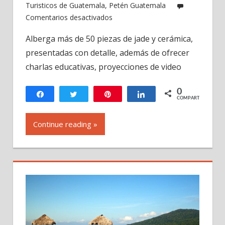
Turisticos de Guatemala
,
Petén Guatemala
en
Comentarios desactivados
Museo
Alberga más de 50 piezas de jade y cerámica,
de
presentadas con detalle, además de ofrecer
Jade
y
charlas educativas, proyecciones de video
Centro
Cultural,
0
Compartir
Twittear
Pin
Compartir
COMPARTIR
El
Remate
Continue reading »
Petén