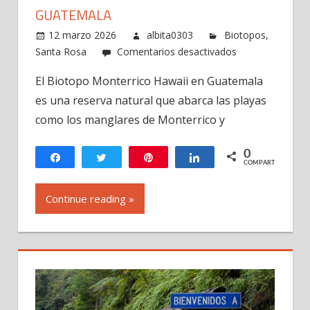
GUATEMALA
12 marzo 2026
albita0303
Biotopos
,
en
Santa Rosa
Comentarios desactivados
Biotopo
El Biotopo Monterrico Hawaii en Guatemala
Monterrico
es una reserva natural que abarca las playas
Hawaii
en
como los manglares de Monterrico y
Guatemala
0
Compartir
Twittear
Pin
Compartir
COMPARTIR
Continue reading »