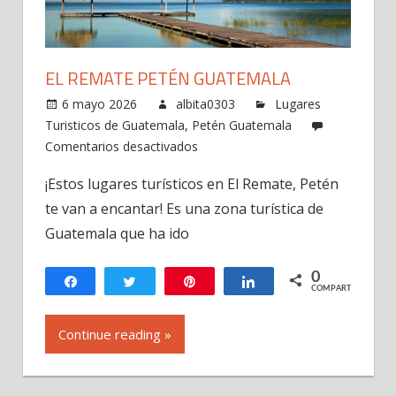
EL REMATE PETÉN GUATEMALA
6 mayo 2026
albita0303
Lugares
Turisticos de Guatemala
,
Petén Guatemala
en
Comentarios desactivados
El
¡Estos lugares turísticos en El Remate, Petén
Remate
te van a encantar! Es una zona turística de
Petén
Guatemala
Guatemala que ha ido
0
Compartir
Twittear
Pin
Compartir
COMPARTIR
Continue reading »