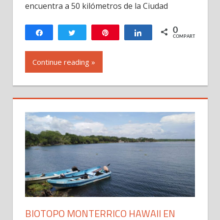
en
encuentra a 50 kilómetros de la Ciudad
Santa
Rosa,
0
Compartir
Twittear
Pin
Compartir
COMPARTIR
Guatemala
Continue reading »
BIOTOPO MONTERRICO HAWAII EN