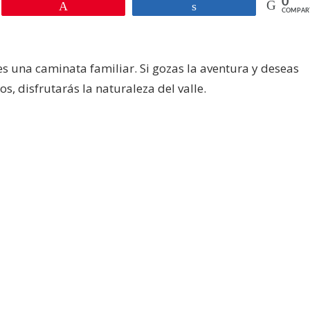
0
la
Pin
Compartir
COMPAR
catarata
del
valle,
s una caminata familiar. Si gozas la aventura y deseas
en
s, disfrutarás la naturaleza del valle.
Jalapa
Guatemala
-2