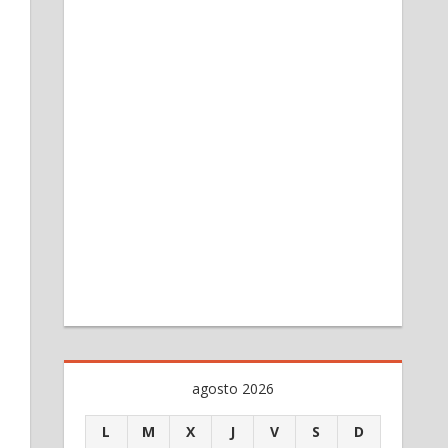
agosto 2026
L
M
X
J
V
S
D