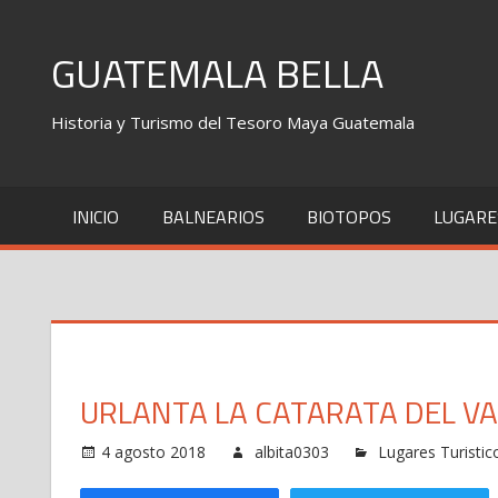
Skip
to
GUATEMALA BELLA
content
Historia y Turismo del Tesoro Maya Guatemala
INICIO
BALNEARIOS
BIOTOPOS
LUGARE
URLANTA LA CATARATA DEL VA
4 agosto 2018
albita0303
Lugares Turisti