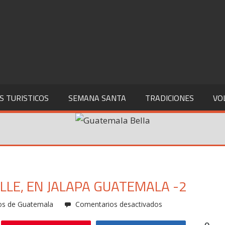
S TURISTICOS
SEMANA SANTA
TRADICIONES
VO
LLE, EN JALAPA GUATEMALA -2
en
cos de Guatemala
Comentarios desactivados
Urlanta