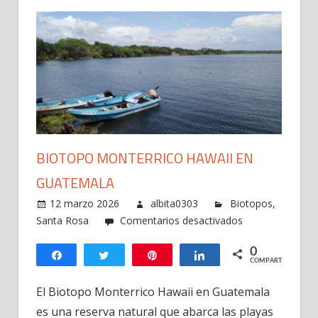
BIOTOPO MONTERRICO HAWAII EN
GUATEMALA
12 marzo 2026
albita0303
Biotopos
,
en
Santa Rosa
Comentarios desactivados
Biotopo
0
Monterrico
Compartir
Twittear
Pin
Compartir
COMPARTIR
Hawaii
en
El Biotopo Monterrico Hawaii en Guatemala
Guatemala
es una reserva natural que abarca las playas