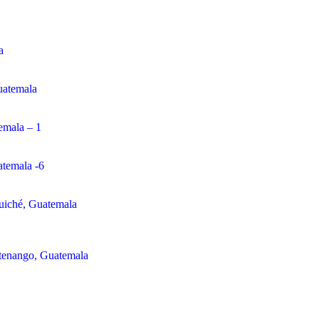
a
uatemala
emala – 1
atemala -6
Quiché, Guatemala
tenango, Guatemala