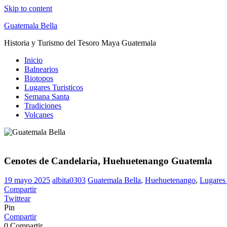
Skip to content
Guatemala Bella
Historia y Turismo del Tesoro Maya Guatemala
Inicio
Balnearios
Biotopos
Lugares Turisticos
Semana Santa
Tradiciones
Volcanes
Cenotes de Candelaria, Huehuetenango Guatemla
19 mayo 2025
albita0303
Guatemala Bella
,
Huehuetenango
,
Lugares 
Compartir
Twittear
Pin
Compartir
0
Compartir