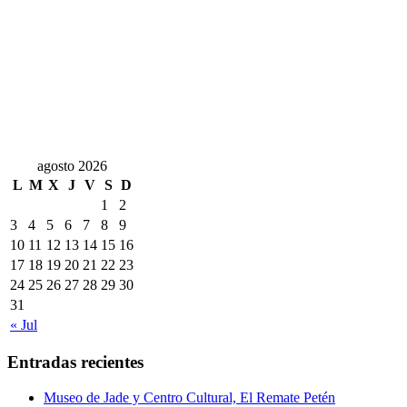
agosto 2026
L
M
X
J
V
S
D
1
2
3
4
5
6
7
8
9
10
11
12
13
14
15
16
17
18
19
20
21
22
23
24
25
26
27
28
29
30
31
« Jul
Entradas recientes
Museo de Jade y Centro Cultural, El Remate Petén