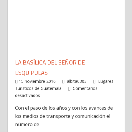
LA BASÍLICA DEL SEÑOR DE
ESQUIPULAS
15 noviembre 2016
albita0303
Lugares
Turisticos de Guatemala
Comentarios
en
desactivados
La
Con el paso de los años y con los avances de
Basílica
los medios de transporte y comunicación el
del
Señor
número de
de