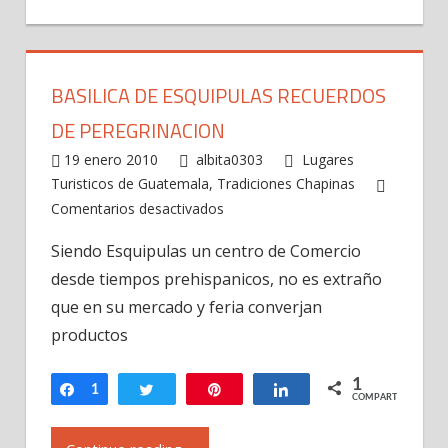
BASILICA DE ESQUIPULAS RECUERDOS
DE PEREGRINACION
19 enero 2010
albita0303
Lugares
Turisticos de Guatemala
,
Tradiciones Chapinas
en
Comentarios desactivados
Basilica
Siendo Esquipulas un centro de Comercio
de
desde tiempos prehispanicos, no es extraño
Esquipulas
Recuerdos
que en su mercado y feria converjan
de
productos
Peregrinacion
1
Compartir
1
Twittear
Pin
Compartir
COMPARTIR