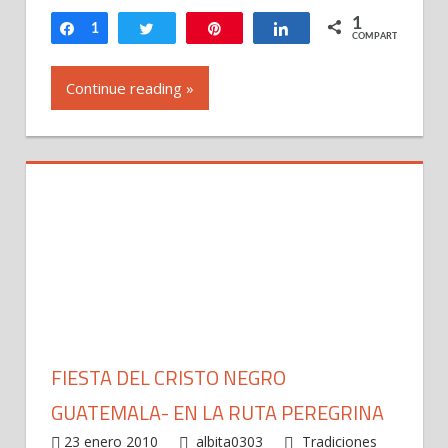
Esquipulas
1
Compartir
1
Twittear
Pin
Compartir
COMPARTIR
Continue reading »
FIESTA DEL CRISTO NEGRO
GUATEMALA- EN LA RUTA PEREGRINA
23 enero 2010
albita0303
Tradiciones