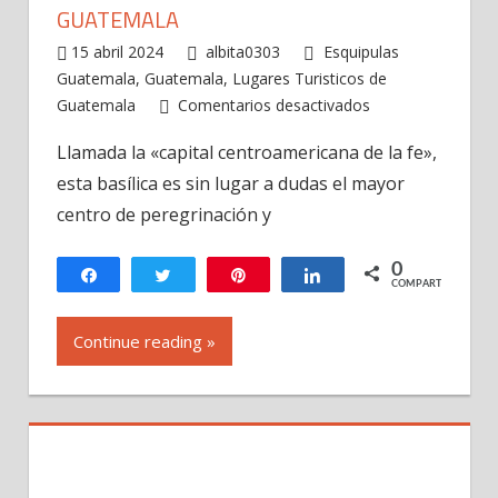
GUATEMALA
15 abril 2024
albita0303
Esquipulas
Guatemala
,
Guatemala
,
Lugares Turisticos de
en
Guatemala
Comentarios desactivados
Basílica
Llamada la «capital centroamericana de la fe»,
de
esta basílica es sin lugar a dudas el mayor
Esquipulas,
Chiquimula
centro de peregrinación y
Guatemala
0
Compartir
Twittear
Pin
Compartir
COMPARTIR
Continue reading »