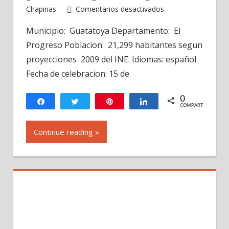
en
Chapinas
Comentarios desactivados
Fiesta
Municipio: Guatatoya Departamento: El
del
Progreso Poblacion: 21,299 habitantes segun
Cristo
Negro
proyecciones 2009 del INE. Idiomas: español
Guatemala-
Fecha de celebracion: 15 de
En
la
0
Compartir
Twittear
Pin
Compartir
ruta
COMPARTIR
peregrina
Continue reading »