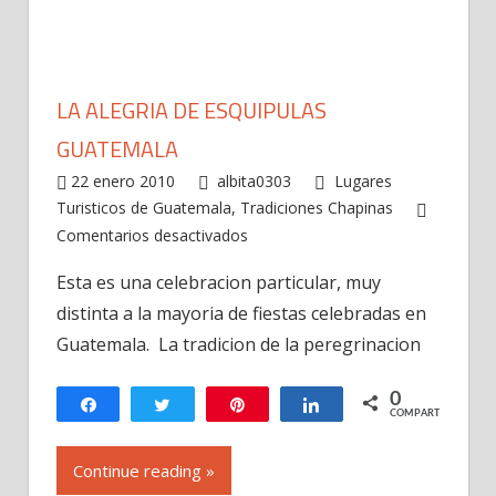
LA ALEGRIA DE ESQUIPULAS
GUATEMALA
22 enero 2010
albita0303
Lugares
Turisticos de Guatemala
,
Tradiciones Chapinas
en
Comentarios desactivados
La
Esta es una celebracion particular, muy
alegria
distinta a la mayoria de fiestas celebradas en
de
Esquipulas
Guatemala. La tradicion de la peregrinacion
Guatemala
0
Compartir
Twittear
Pin
Compartir
COMPARTIR
Continue reading »