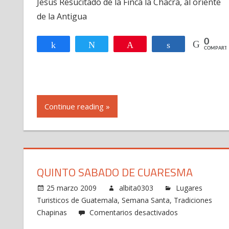
Jesus Resucitado de la Finca la Chacra, al oriente
Resureccion
de la Antigua
0
Compartir
Twittear
Pin
Compartir
COMPARTI
Continue reading »
QUINTO SABADO DE CUARESMA
25 marzo 2009
albita0303
Lugares
Turisticos de Guatemala
,
Semana Santa
,
Tradiciones
en
Chapinas
Comentarios desactivados
Quinto