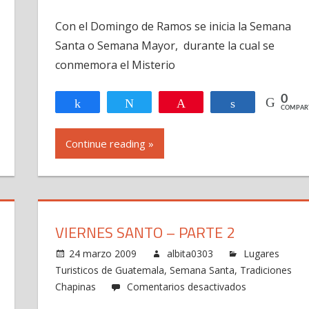
Semana
Con el Domingo de Ramos se inicia la Semana
Santa
Santa o Semana Mayor, durante la cual se
o
Semana
conmemora el Misterio
R
Mayor
Domingo
0
Compartir
Twittear
Pin
Compartir
COMPAR
de
Ramos
Continue reading »
VIERNES SANTO – PARTE 2
24 marzo 2009
albita0303
Lugares
Turisticos de Guatemala
,
Semana Santa
,
Tradiciones
en
Chapinas
Comentarios desactivados
Viernes