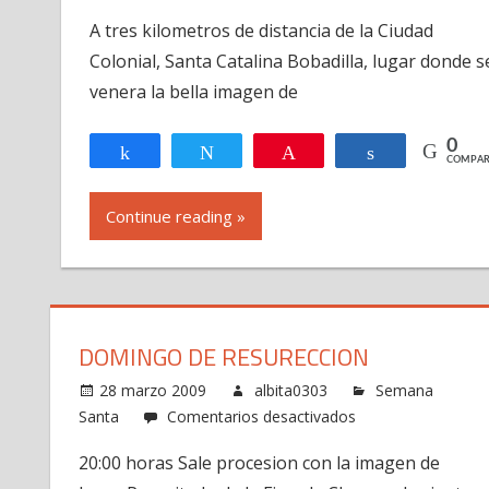
Hermandad
A tres kilometros de distancia de la Ciudad
de
Colonial, Santa Catalina Bobadilla, lugar donde s
Jesus
Nazareno
venera la bella imagen de
de
Santa
0
Compartir
Twittear
Pin
Compartir
COMPAR
Catalina
Bobadilla
Continue reading »
DOMINGO DE RESURECCION
28 marzo 2009
albita0303
Semana
en
Santa
Comentarios desactivados
Domingo
20:00 horas Sale procesion con la imagen de
de