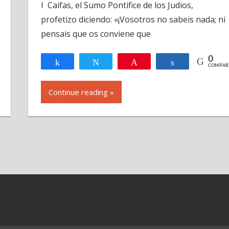
I Caifas, el Sumo Pontifice de los Judios,
Santo
profetizo diciendo: «¡Vosotros no sabeis nada; ni
–
Parte
pensais que os conviene que
2
0
Compartir
Twittear
Pin
Compartir
R
COMPAR
Continue reading »