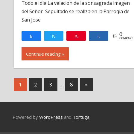
Todo el dia La velacion de la sonsagrada imagen
Sabado
del Señor Sepultado se realiza en la Parroqia de
de
Cuaresma
San Jose
0
Compartir
Twittear
Pin
Compartir
COMPARTI
Continue reading »
Navegación
Next
1
2
3
…
8
»
Posts
de
entradas
Powered by
WordPress
and
Tortuga
.