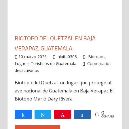
BIOTOPO DEL QUETZAL EN BAJA
VERAPAZ, GUATEMALA
10 marzo 2026
albita0303
Biotopos
,
Lugares Turisticos de Guatemala
Comentarios
en
desactivados
Biotopo
Biotopo del Quetzal, un lugar que protege al
del
ave nacional de Guatemala en Baja Verapaz El
Quetzal
en
Biotopo Mario Dary Rivera,
Baja
Verapaz,
0
Compartir
Twittear
Pin
Compartir
COMPARTIR
Guatemala