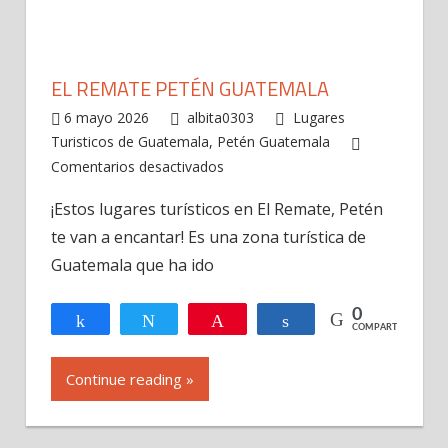
EL REMATE PETÉN GUATEMALA
6 mayo 2026
albita0303
Lugares
Turisticos de Guatemala
,
Petén Guatemala
en
Comentarios desactivados
El
¡Estos lugares turísticos en El Remate, Petén
Remate
te van a encantar! Es una zona turística de
Petén
Guatemala
Guatemala que ha ido
0
Compartir
Twittear
Pin
Compartir
COMPARTIR
Continue reading »