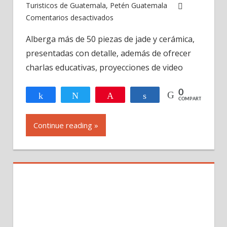
Turisticos de Guatemala
,
Petén Guatemala
en
Comentarios desactivados
Museo
Alberga más de 50 piezas de jade y cerámica,
de
presentadas con detalle, además de ofrecer
Jade
y
charlas educativas, proyecciones de video
Centro
Cultural,
0
Compartir
Twittear
Pin
Compartir
COMPARTIR
El
Remate
Continue reading »
Petén