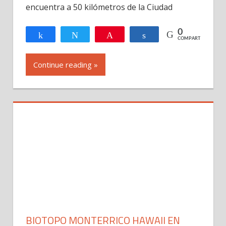
en
encuentra a 50 kilómetros de la Ciudad
Santa
Rosa,
0
Compartir
Twittear
Pin
Compartir
COMPARTIR
Guatemala
Continue reading »
BIOTOPO MONTERRICO HAWAII EN