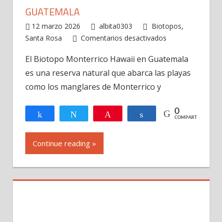
GUATEMALA
12 marzo 2026
albita0303
Biotopos
,
en
Santa Rosa
Comentarios desactivados
Biotopo
El Biotopo Monterrico Hawaii en Guatemala
Monterrico
es una reserva natural que abarca las playas
Hawaii
en
como los manglares de Monterrico y
Guatemala
0
Compartir
Twittear
Pin
Compartir
COMPARTIR
Continue reading »