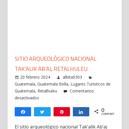
SITIO ARQUEOLÓGICO NACIONAL
TAK’ALIK AB’AJ, RETALHULEU
20 febrero 2024
albita0303
Guatemala
,
Guatemala Bella
,
Lugares Turisticos de
Guatemala
,
Retalhuleu
Comentarios
en
desactivados
Sitio
0
arqueológico
Compartir
Twittear
Pin
Compartir
COMPARTIR
nacional
Tak’alik
El sitio arqueológico nacional Tak’alik Ab’aj