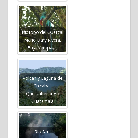
Biotopo del Quetzal
Mario Dary Rivera,
Baja Verapáz…
Volcán y Laguna de
Chicabal,
Quetzaltenango
Guatemala
Río Azul