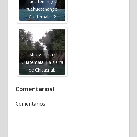
Jacaltenango,
huehuetenango,
Guatemala -2
Alta Verapaz
Guatemala- La sierra
de Chicacnab
Comentarios!
Comentarios