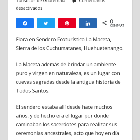
Turisticos de Guatemala
Comentarios
en
desactivados
Sendero
0
Ecológico
Compartir
Twittear
Pin
Compartir
COMPARTIR
La
Maceta,
Flora en Sendero Ecoturístico La Maceta,
Todos
Sierra de los Cuchumatanes, Huehuetenango.
Santos
Cuchumatán,
La Maceta además de brindar un ambiente
Huehuetenango,
puro y virgen en naturaleza, es un lugar con
Guatemala
cuevas sagradas desde la antigua historia de
-2
Todos Santos.
El sendero estaba allí desde hace muchos
años, y de hecho era el lugar por donde
caminaban los sacerdotes para realizar sus
ceremonias ancestrales, acto que hoy en día