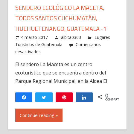
SENDERO ECOLÓGICO LA MACETA,
TODOS SANTOS CUCHUMATÁN,
HUEHUETENANGO, GUATEMALA -1
4 marzo 2017
albita0303
Lugares
Turisticos de Guatemala
Comentarios
en
desactivados
Sendero
El sendero La Maceta es un centro
Ecológico
ecoturístico que se encuentra dentro del
La
Maceta,
Parque Regional Municipal, en la Aldea El
Todos
Santos
0
Compartir
Twittear
Pin
Compartir
COMPARTIR
Cuchumatán,
Huehuetenango,
Continue reading »
Guatemala
-1