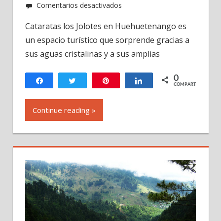
en
Comentarios desactivados
Cataratas
Cataratas los Jolotes en Huehuetenango es
los
un espacio turístico que sorprende gracias a
Jolotes
en
sus aguas cristalinas y a sus amplias
Huehuetenango,
Guatemala
0
Compartir
Twittear
Pin
Compartir
COMPARTIR
Continue reading »