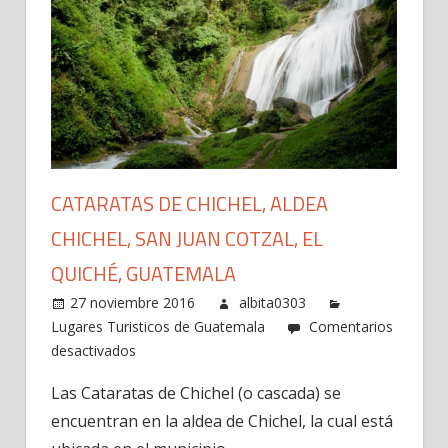
CATARATAS DE CHICHEL, ALDEA
CHICHEL, SAN JUAN COTZAL, EL
QUICHÉ, GUATEMALA
27 noviembre 2016
albita0303
Lugares Turisticos de Guatemala
Comentarios
en
desactivados
Cataratas
Las Cataratas de Chichel (o cascada) se
de
encuentran en la aldea de Chichel, la cual está
Chichel,
Aldea