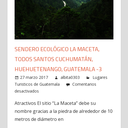
SENDERO ECOLÓGICO LA MACETA,
TODOS SANTOS CUCHUMATÁN,
HUEHUETENANGO, GUATEMALA -3
27 marzo 2017
albita0303
Lugares
Turisticos de Guatemala
Comentarios
en
desactivados
Sendero
Atractivos El sitio “La Maceta” debe su
Ecológico
nombre gracias a la piedra de alrededor de 10
La
Maceta,
metros de diámetro en
Todos