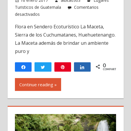
16 enero 2017
albita0303
Lugares
Turisticos de Guatemala
Comentarios
en
desactivados
Sendero
Flora en Sendero Ecoturístico La Maceta,
Ecológico
Sierra de los Cuchumatanes, Huehuetenango.
La
Maceta,
La Maceta además de brindar un ambiente
Todos
puro y
Santos
Cuchumatán,
0
Compartir
Twittear
Pin
Compartir
Huehuetenango,
COMPARTIR
Guatemala
-2
Continue reading »