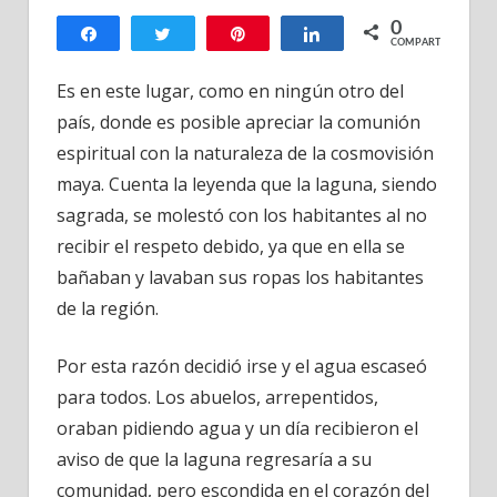
Volcán
0
y
Compartir
Twittear
Pin
Compartir
COMPARTIR
Laguna
de
Es en este lugar, como en ningún otro del
Chicabal,
país, donde es posible apreciar la comunión
Quetzaltenango
espiritual con la naturaleza de la cosmovisión
Guatemala
maya. Cuenta la leyenda que la laguna, siendo
sagrada, se molestó con los habitantes al no
recibir el respeto debido, ya que en ella se
bañaban y lavaban sus ropas los habitantes
de la región.
Por esta razón decidió irse y el agua escaseó
para todos. Los abuelos, arrepentidos,
oraban pidiendo agua y un día recibieron el
aviso de que la laguna regresaría a su
comunidad, pero escondida en el corazón del