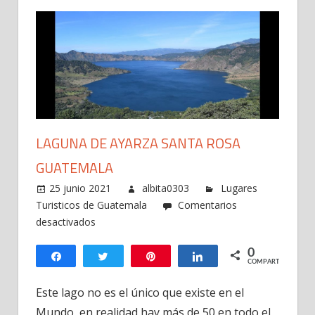
LAGUNA DE AYARZA SANTA ROSA
GUATEMALA
25 junio 2021
albita0303
Lugares
Turisticos de Guatemala
Comentarios
en
desactivados
Laguna
0
de
Compartir
Twittear
Pin
Compartir
COMPARTIR
Ayarza
Santa
Este lago no es el único que existe en el
Rosa
Mundo, en realidad hay más de 50 en todo el