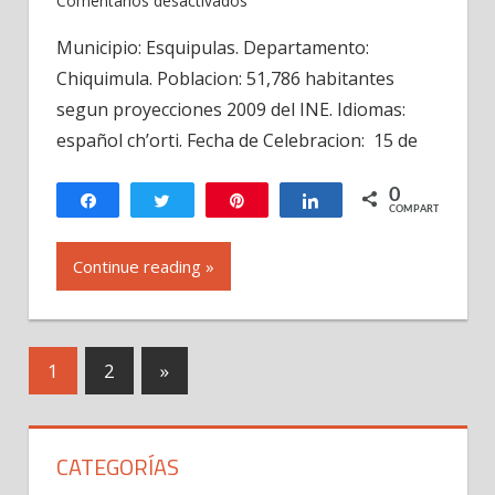
Comentarios desactivados
Fiesta
Municipio: Esquipulas. Departamento:
del
Chiquimula. Poblacion: 51,786 habitantes
Cristo
Negro
segun proyecciones 2009 del INE. Idiomas:
Esquipulas
español ch’orti. Fecha de Celebracion: 15 de
Guatemala
4
0
Compartir
Twittear
Pin
Compartir
COMPARTIR
Continue reading »
Navegación
Next
1
2
»
Posts
de
entradas
CATEGORÍAS