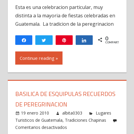
La
Esta es una celebracion particular, muy
alegria
distinta a la mayoria de fiestas celebradas en
de
Esquipulas
Guatemala. La tradicion de la peregrinacion
Guatemala
0
Compartir
Twittear
Pin
Compartir
COMPARTIR
Continue reading »
BASILICA DE ESQUIPULAS RECUERDOS
DE PEREGRINACION
19 enero 2010
albita0303
Lugares
Turisticos de Guatemala
,
Tradiciones Chapinas
en
Comentarios desactivados