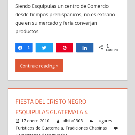
Basilica
Siendo Esquipulas un centro de Comercio
de
desde tiempos prehispanicos, no es extraño
Esquipulas
Recuerdos
que en su mercado y feria converjan
de
productos
Peregrinacion
1
Compartir
1
Twittear
Pin
Compartir
COMPARTIR
Continue reading »
FIESTA DEL CRISTO NEGRO
ESQUIPULAS GUATEMALA 4
17 enero 2010
albita0303
Lugares
Turisticos de Guatemala
,
Tradiciones Chapinas
en