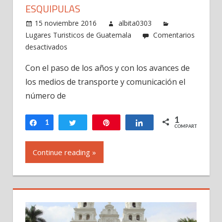
ESQUIPULAS
15 noviembre 2016
albita0303
Lugares Turisticos de Guatemala
Comentarios
en
desactivados
La
Con el paso de los años y con los avances de
Basílica
los medios de transporte y comunicación el
del
Señor
número de
de
Esquipulas
1
Compartir
1
Twittear
Pin
Compartir
COMPARTIR
Continue reading »