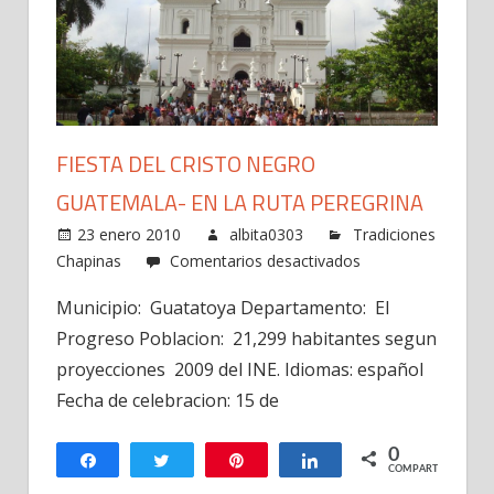
FIESTA DEL CRISTO NEGRO
GUATEMALA- EN LA RUTA PEREGRINA
23 enero 2010
albita0303
Tradiciones
en
Chapinas
Comentarios desactivados
Fiesta
Municipio: Guatatoya Departamento: El
del
Progreso Poblacion: 21,299 habitantes segun
Cristo
Negro
proyecciones 2009 del INE. Idiomas: español
Guatemala-
Fecha de celebracion: 15 de
En
la
0
Compartir
Twittear
Pin
Compartir
ruta
COMPARTIR