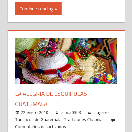
peregrina
Continue reading »
LA ALEGRIA DE ESQUIPULAS
GUATEMALA
22 enero 2010
albita0303
Lugares
Turisticos de Guatemala
,
Tradiciones Chapinas
en
Comentarios desactivados