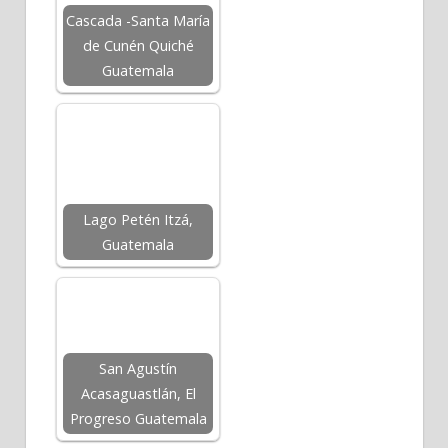
Cascada -Santa María
de Cunén Quiché
Guatemala
Lago Petén Itzá,
Guatemala
San Agustín
Acasaguastlán, El
Progreso Guatemala