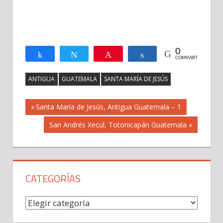
0
Compartir
Twittear
Pin
Compartir
COMPARTIR
ANTIGUA
GUATEMALA
SANTA MARÍA DE JESÚS
Navegación
Previous
Santa María de Jesús, Antigua Guatemala – 1
Post:
Next
San Andrés Xecul, Totonicapán Guatemala
de
Post:
entradas
CATEGORÍAS
Categorías