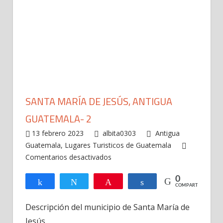
SANTA MARÍA DE JESÚS, ANTIGUA
GUATEMALA- 2
13 febrero 2023
albita0303
Antigua
Guatemala
,
Lugares Turisticos de Guatemala
en
Comentarios desactivados
Santa
0
María
Compartir
Twittear
Pin
Compartir
COMPARTIR
de
Jesús,
Descripción del municipio de Santa María de
Antigua
Jesús