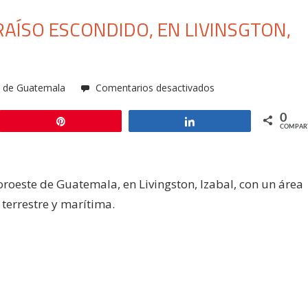
AÍSO ESCONDIDO, EN LIVINSGTON,
en
s de Guatemala
Comentarios desactivados
Punta
0
de
Pin
Compartir
COMPAR
Manabique,
un
Paraíso
oeste de Guatemala, en Livingston, Izabal, con un área
Escondido,
 terrestre y marítima.
en
Livinsgton,
Izabal,
Guatemala
-1