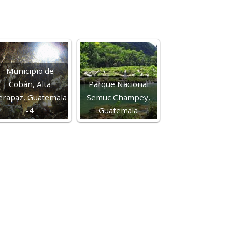
Municipio de
Cobán, Alta
Parque Nacional
erapaz, Guatemala
Semuc Champey,
-4
Guatemala