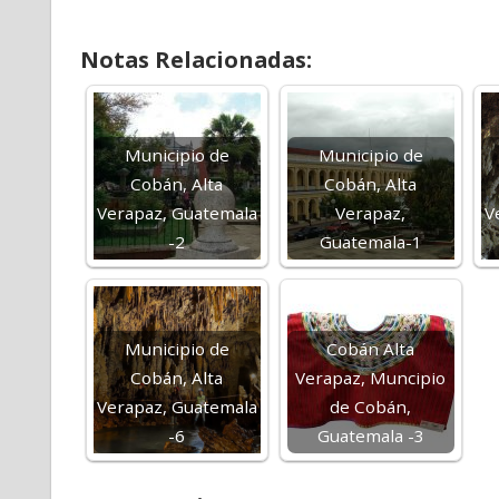
Notas Relacionadas:
Municipio de
Municipio de
Cobán, Alta
Cobán, Alta
Verapaz, Guatemala
Verapaz,
V
-2
Guatemala-1
Municipio de
Cobán Alta
Cobán, Alta
Verapaz, Muncipio
Verapaz, Guatemala
de Cobán,
-6
Guatemala -3