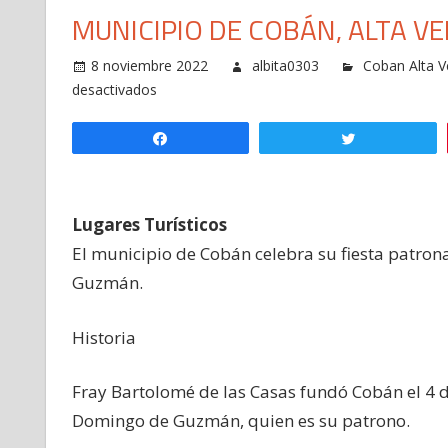
MUNICIPIO DE COBÁN, ALTA VE
8 noviembre 2022
albita0303
Coban Alta V
en
desactivados
Municipio
de
Compartir
Twittear
Cobán,
Alta
Verapaz
Lugares Turísticos
-1
El municipio de Cobán celebra su fiesta patro
Guzmán.
Historia
Fray Bartolomé de las Casas fundó Cobán el 4 d
Domingo de Guzmán, quien es su patrono.