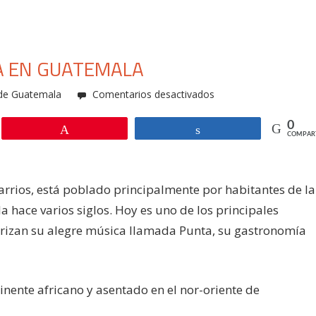
A EN GUATEMALA
en
 de Guatemala
Comentarios desactivados
Livingston,
0
hogar
Pin
Compartir
COMPAR
garífuna
en
Guatemala
arrios, está poblado principalmente por habitantes de la
 hace varios siglos. Hoy es uno de los principales
cterizan su alegre música llamada Punta, su gastronomía
nente africano y asentado en el nor-oriente de