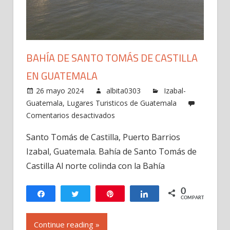
BAHÍA DE SANTO TOMÁS DE CASTILLA
EN GUATEMALA
26 mayo 2024
albita0303
Izabal-
Guatemala
,
Lugares Turisticos de Guatemala
en
Comentarios desactivados
Bahía
Santo Tomás de Castilla, Puerto Barrios
de
Izabal, Guatemala. Bahía de Santo Tomás de
Santo
Tomás
Castilla Al norte colinda con la Bahía
de
Castilla
0
Compartir
Twittear
Pin
Compartir
COMPARTIR
en
Guatemala
Continue reading »