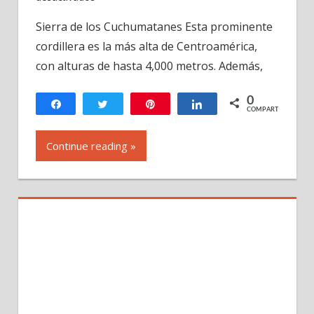
La
Sierra de los Cuchumatanes Esta prominente
Sierra
cordillera es la más alta de Centroamérica,
de
los
con alturas de hasta 4,000 metros. Además,
Cuchumatanes
en
0
Compartir
Twittear
Pin
Compartir
COMPARTIR
Guatemala
Continue reading »