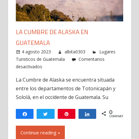
LA CUMBRE DE ALASKA EN
GUATEMALA
4 agosto 2023
albita0303
Lugares
Turisticos de Guatemala
Comentarios
en
desactivados
La
La Cumbre de Alaska se encuentra situada
Cumbre
entre los departamentos de Totonicapán y
de
Alaska
Sololá, en el occidente de Guatemala. Su
en
Guatemala
0
Compartir
Twittear
Pin
Compartir
COMPARTIR
Continue reading »