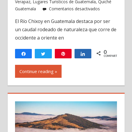
Verapaz
,
Lugares Turisticos de Guatemala
,
Quiché
en
Guatemala
Comentarios desactivados
Río
El Río Chixoy en Guatemala destaca por ser
Chixoy
un caudal rodeado de naturaleza que corre de
en
Guatemala
occidente a oriente en
0
Compartir
Twittear
Pin
Compartir
COMPARTIR
Continue reading »