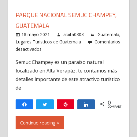
PARQUE NACIONAL SEMUC CHAMPEY,
GUATEMALA
18 mayo 2021
albita0303
Guatemala
,
Lugares Turisticos de Guatemala
Comentarios
en
desactivados
Parque
Semuc Champey es un paraíso natural
Nacional
localizado en Alta Verapáz, te contamos más
Semuc
Champey,
detalles importante de este atractivo turístico
Guatemala
de
0
Compartir
Twittear
Pin
Compartir
COMPARTIR
Continue reading »