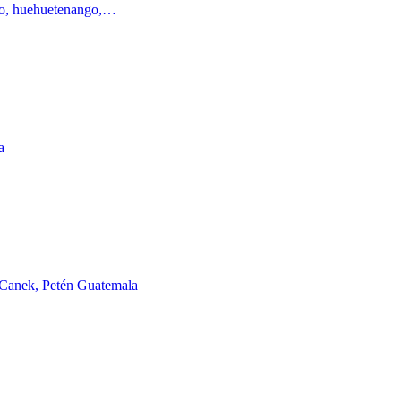
go, huehuetenango,…
a
 Canek, Petén Guatemala