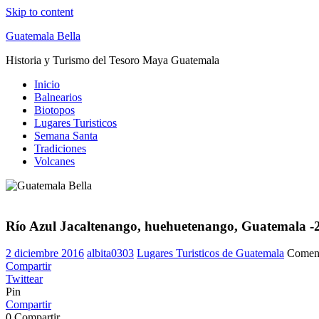
Skip to content
Guatemala Bella
Historia y Turismo del Tesoro Maya Guatemala
Inicio
Balnearios
Biotopos
Lugares Turisticos
Semana Santa
Tradiciones
Volcanes
Río Azul Jacaltenango, huehuetenango, Guatemala -
2 diciembre 2016
albita0303
Lugares Turisticos de Guatemala
Coment
Compartir
Twittear
Pin
Compartir
0
Compartir