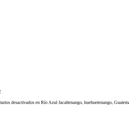
2
arios desactivados
en Río Azul Jacaltenango, huehuetenango, Guatema