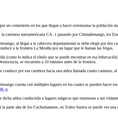
 por un cementerio en los que llegan a hacer ceremonias la población ma
or la carretera interamericana CA- 1 pasando por Chimaltenango, los En
nango, al llegar a la cabecera departamental se debe elegir por dos ca
duce a la frontera La Mesilla por un lugar que le llaman las Vegas.
illa (como lo indica el rótulo que se puede encontrar en esa bifurcaci
mocracia, se encuentra a 10 minutos antes de la frontera.
 conduce por esa carretera hacia una aldea llamada cuatro caminos, al
etenango cuenta con múltiples lugares en los cuales se pueden hacer es
e dicha aldea conducirán a lugares mágicos que enamoran a sus visitant
or la parte alta de los Cuchumatanes, en Todos Santos se puede ver una 