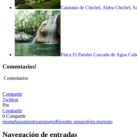
Cataratas de Chichel, Aldea Chichel, 
Finca El Paraíso Cascada de Agua Calien
Comentarios!
Comentarios
Compartir
Twittear
Pin
Compartir
0
Compartir
montañas
naturaleza
paisajes
Ríos
sitio arqueolégico
turismo
Navegación de entradas