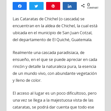
0
de
Compartir
Twittear
Pin
Compartir
COMPARTIR
Chichel,
Aldea
Las Cataratas de Chichel (o cascada) se
Chichel,
encuentran en la aldea de Chichel, la cual está
San
ubicada en el municipio de San Juan Cotzal,
Juan
del departamento de El Quiché, Guatemala.
Cotzal,
El
Realmente una cascada paradisiaca, de
Quiché,
ensueño, en el que se puede apreciar en cada
Guatemala
rincón y detalle la naturaleza pura, la esencia
de un mundo vivo, con abundante vegetación
y lleno de color.
El acceso al lugar es un poco dificultoso, pero
una vez se llega a la majestuosa vista de las
cataratas, se podrá dar cuenta que todo ese