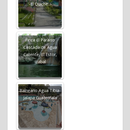
-El Quiché…
Finca El Paraíso
Cascada de Agua
Caliente, El Estor,
Izabal
Balneario Agua Tibia-
Jalapa Guatemala