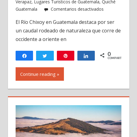
Verapaz
,
Lugares Turisticos de Guatemala
,
Quiché
en
Guatemala
Comentarios desactivados
Río
El Río Chixoy en Guatemala destaca por ser
Chixoy
un caudal rodeado de naturaleza que corre de
en
Guatemala
occidente a oriente en
0
Compartir
Twittear
Pin
Compartir
COMPARTIR
Continue reading »