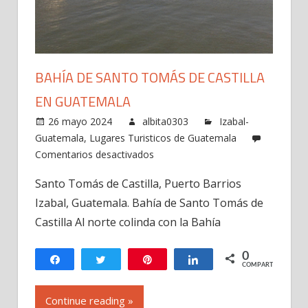
BAHÍA DE SANTO TOMÁS DE CASTILLA
EN GUATEMALA
26 mayo 2024
albita0303
Izabal-
Guatemala
,
Lugares Turisticos de Guatemala
en
Comentarios desactivados
Bahía
Santo Tomás de Castilla, Puerto Barrios
de
Izabal, Guatemala. Bahía de Santo Tomás de
Santo
Tomás
Castilla Al norte colinda con la Bahía
de
Castilla
0
Compartir
Twittear
Pin
Compartir
COMPARTIR
en
Guatemala
Continue reading »