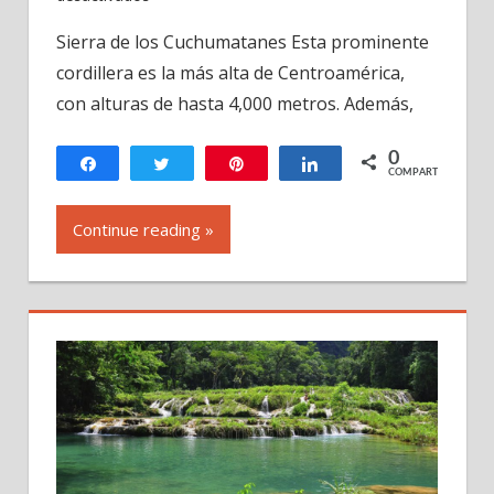
La
Sierra de los Cuchumatanes Esta prominente
Sierra
cordillera es la más alta de Centroamérica,
de
los
con alturas de hasta 4,000 metros. Además,
Cuchumatanes
en
0
Compartir
Twittear
Pin
Compartir
COMPARTIR
Guatemala
Continue reading »