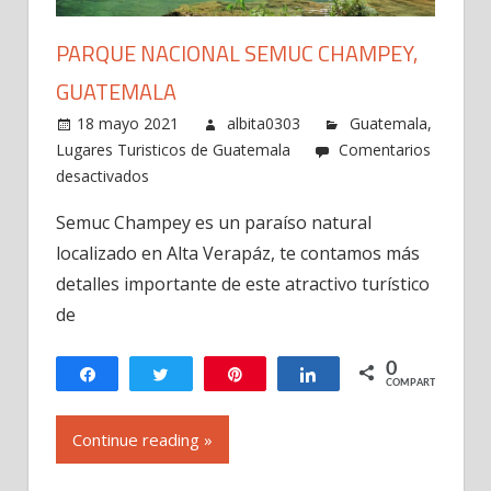
PARQUE NACIONAL SEMUC CHAMPEY,
GUATEMALA
18 mayo 2021
albita0303
Guatemala
,
Lugares Turisticos de Guatemala
Comentarios
en
desactivados
Parque
Semuc Champey es un paraíso natural
Nacional
localizado en Alta Verapáz, te contamos más
Semuc
Champey,
detalles importante de este atractivo turístico
Guatemala
de
0
Compartir
Twittear
Pin
Compartir
COMPARTIR
Continue reading »