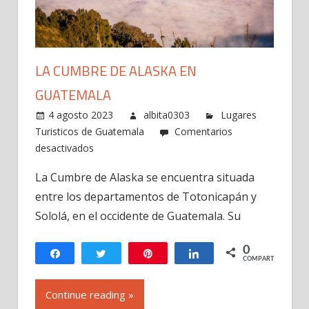
LA CUMBRE DE ALASKA EN
GUATEMALA
4 agosto 2023
albita0303
Lugares
Turisticos de Guatemala
Comentarios
en
desactivados
La
La Cumbre de Alaska se encuentra situada
Cumbre
entre los departamentos de Totonicapán y
de
Alaska
Sololá, en el occidente de Guatemala. Su
en
Guatemala
0
Compartir
Twittear
Pin
Compartir
COMPARTIR
Continue reading »