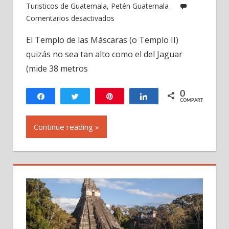
Turisticos de Guatemala
,
Petén Guatemala
en
Comentarios desactivados
Tikal,
El Templo de las Máscaras (o Templo II)
joya
quizás no sea tan alto como el del Jaguar
maya
de
(mide 38 metros
Guatemala
-2
0
Compartir
Twittear
Pin
Compartir
COMPARTIR
Continue reading »