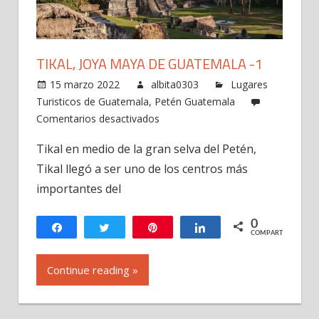
TIKAL, JOYA MAYA DE GUATEMALA -1
15 marzo 2022
albita0303
Lugares
Turisticos de Guatemala
,
Petén Guatemala
en
Comentarios desactivados
Tikal,
Tikal en medio de la gran selva del Petén,
joya
Tikal llegó a ser uno de los centros más
maya
de
importantes del
Guatemala
-1
0
Compartir
Twittear
Pin
Compartir
COMPARTIR
Continue reading »