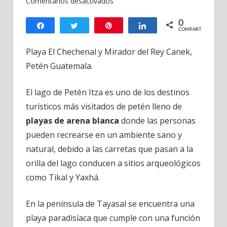
en
Comentarios desactivados
Playa
0
El
Compartir
Twittear
Pin
Compartir
COMPARTIR
Chechenal
y
Playa El Chechenal y Mirador del Rey Canek,
Mirador
Petén Guatemala.
del
Rey
El lago de Petén Itza es uno de los destinos
Canek,
turísticos más visitados de petén lleno de
Petén
playas de arena blanca
donde las personas
Guatemala
pueden recrearse en un ambiente sano y
natural, debido a las carretas que pasan a la
orilla del lago conducen a sitios arqueológicos
como Tikal y Yaxhá.
En la península de Tayasal se encuentra una
playa paradisíaca que cumple con una función