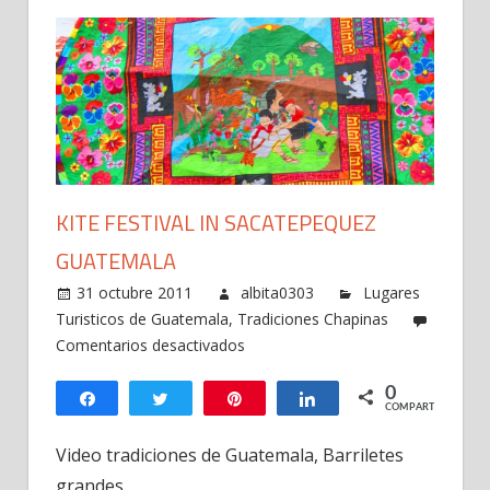
KITE FESTIVAL IN SACATEPEQUEZ
GUATEMALA
31 octubre 2011
albita0303
Lugares
Turisticos de Guatemala
,
Tradiciones Chapinas
en
Comentarios desactivados
Kite
0
Festival
Compartir
Twittear
Pin
Compartir
COMPARTIR
in
Sacatepequez
Video tradiciones de Guatemala, Barriletes
Guatemala
grandes.