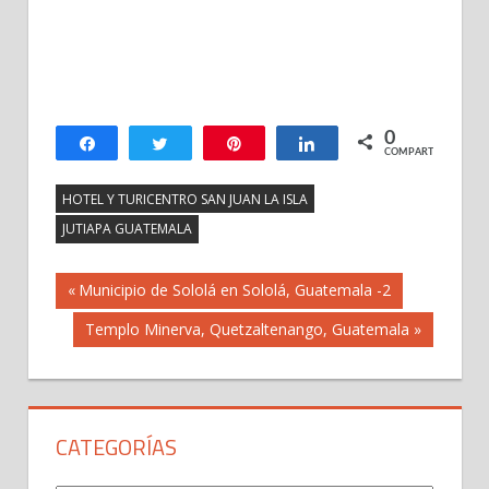
0
Compartir
Twittear
Pin
Compartir
COMPARTIR
HOTEL Y TURICENTRO SAN JUAN LA ISLA
JUTIAPA GUATEMALA
Navegación
Previous
Municipio de Sololá en Sololá, Guatemala -2
Post:
Next
Templo Minerva, Quetzaltenango, Guatemala
de
Post:
entradas
CATEGORÍAS