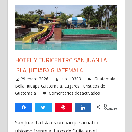
HOTEL Y TURICENTRO SAN JUAN LA
ISLA, JUTIAPA GUATEMALA
29 enero 2026
albita0303
Guatemala
Bella
,
Jutiapa Guatemala
,
Lugares Turisticos de
en
Guatemala
Comentarios desactivados
Hotel
0
y
Compartir
Twittear
Pin
Compartir
COMPARTIR
Turicentro
San
San Juan La Isla es un parque acuático
Juan
ubicado frente al Lago de Güija, en el