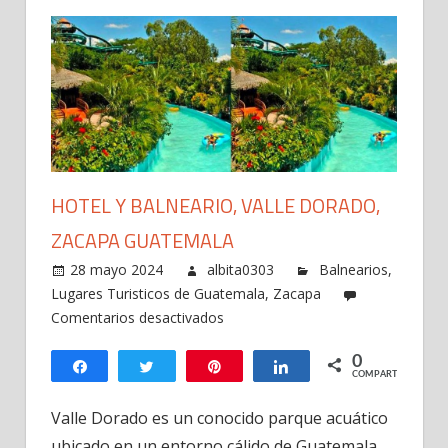
HOTEL Y BALNEARIO, VALLE DORADO,
ZACAPA GUATEMALA
28 mayo 2024
albita0303
Balnearios
,
Lugares Turisticos de Guatemala
,
Zacapa
en
Comentarios desactivados
Hotel
0
y
Compartir
Twittear
Pin
Compartir
COMPARTIR
Balneario,
Valle
Valle Dorado es un conocido parque acuático
Dorado,
ubicado en un entorno cálido de Guatemala,