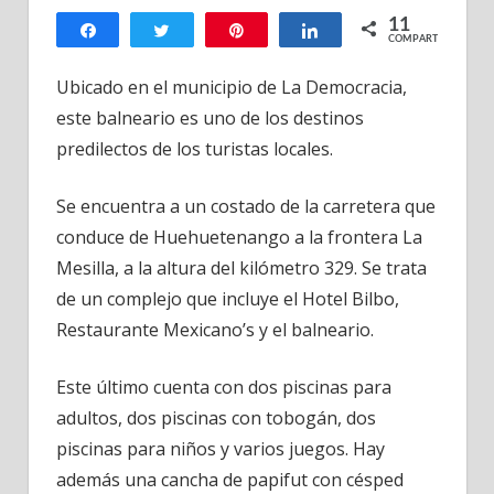
Balneario
11
Valparaiso
Compartir
Twittear
Pin
Compartir
COMPARTIR
La
11
Democracia
Ubicado en el municipio de La Democracia,
Huehuetenango-
este balneario es uno de los destinos
Guatemala
predilectos de los turistas locales.
Se encuentra a un costado de la carretera que
conduce de Huehuetenango a la frontera La
Mesilla, a la altura del kilómetro 329. Se trata
de un complejo que incluye el Hotel Bilbo,
Restaurante Mexicano’s y el balneario.
Este último cuenta con dos piscinas para
adultos, dos piscinas con tobogán, dos
piscinas para niños y varios juegos. Hay
además una cancha de papifut con césped