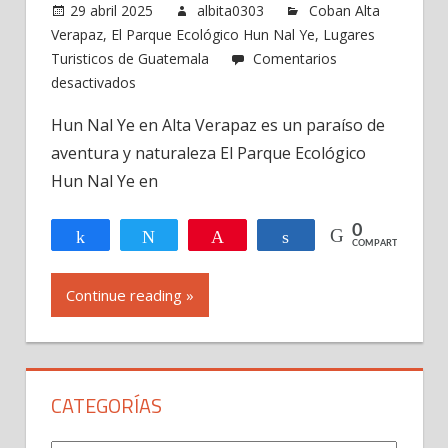
29 abril 2025
albita0303
Coban Alta
Verapaz
,
El Parque Ecológico Hun Nal Ye
,
Lugares
Turisticos de Guatemala
Comentarios
en
desactivados
Hun
Hun Nal Ye en Alta Verapaz es un paraíso de
Nal
aventura y naturaleza El Parque Ecológico
Ye
en
Hun Nal Ye en
Alta
Verapaz,
0
Compartir
Twittear
Pin
Compartir
COMPARTIR
Guatemala
Continue reading »
CATEGORÍAS