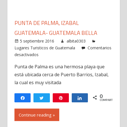
PUNTA DE PALMA, IZABAL
GUATEMALA- GUATEMALA BELLA
5 septiembre 2016
albita0303
Lugares Turisticos de Guatemala
Comentarios
en
desactivados
Punta
Punta de Palma es una hermosa playa que
de
está ubicada cerca de Puerto Barrios, Izabal,
Palma,
Izabal
la cual es muy visitada
Guatemala-
Guatemala
0
Compartir
Twittear
Pin
Compartir
COMPARTIR
Bella
Continue reading »