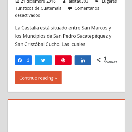
21 diciembre 2016
albita0303
Lugares
Turisticos de Guatemala
Comentarios
en
desactivados
Grutas
La Castalia está situado entre San Marcos y
y
los Muncipios de San Pedro Sacatepéquez y
Balneario
La
San Cristóbal Cucho. Las cuales
Castalia,
San
1
Compartir
1
Twittear
Pin
Compartir
COMPARTIR
Marcos,
Guatemala
Continue reading »