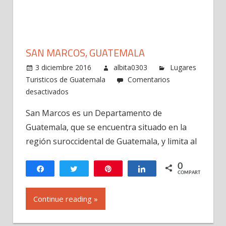
SAN MARCOS, GUATEMALA
3 diciembre 2016
albita0303
Lugares
Turisticos de Guatemala
Comentarios
en
desactivados
San
San Marcos es un Departamento de
Marcos,
Guatemala, que se encuentra situado en la
Guatemala
región suroccidental de Guatemala, y limita al
0
Compartir
Twittear
Pin
Compartir
COMPARTIR
Continue reading »