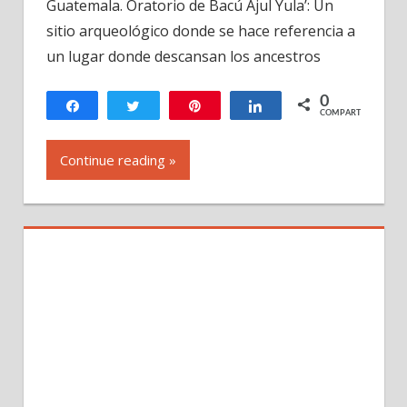
Guatemala. Oratorio de Bacú Ajul Yula’: Un
Azul
sitio arqueológico donde se hace referencia a
Jacaltenango,
huehuetenango,
un lugar donde descansan los ancestros
Guatemala
-2
0
Compartir
Twittear
Pin
Compartir
COMPARTIR
Continue reading »