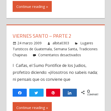
Continue reading »
VIERNES SANTO – PARTE 2
24 marzo 2009
albita0303
Lugares
Turisticos de Guatemala
,
Semana Santa
,
Tradiciones
en
Chapinas
Comentarios desactivados
Viernes
I Caifas, el Sumo Pontifice de los Judios,
Santo
profetizo diciendo: «¡Vosotros no sabeis nada;
–
Parte
ni pensais que os conviene que
2
0
Compartir
Twittear
Pin
Compartir
COMPARTIR
Continue reading »