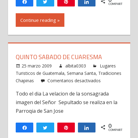
0
Compartir
Twittear
Pin
Compartir
COMPARTIR
de
Ramos
Continue reading »
QUINTO SABADO DE CUARESMA
25 marzo 2009
albita0303
Lugares
Turisticos de Guatemala
,
Semana Santa
,
Tradiciones
en
Chapinas
Comentarios desactivados
Quinto
Todo el dia La velacion de la sonsagrada
Sabado
imagen del Señor Sepultado se realiza en la
de
Cuaresma
Parroqia de San Jose
0
Compartir
Twittear
Pin
Compartir
COMPARTIR