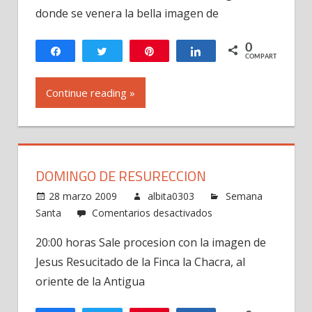
Nazareno
donde se venera la bella imagen de
de
Santa
0
Compartir
Twittear
Pin
Compartir
COMPARTIR
Catalina
Bobadilla
Continue reading »
DOMINGO DE RESURECCION
28 marzo 2009
albita0303
Semana
en
Santa
Comentarios desactivados
Domingo
20:00 horas Sale procesion con la imagen de
de
Jesus Resucitado de la Finca la Chacra, al
Resureccion
oriente de la Antigua