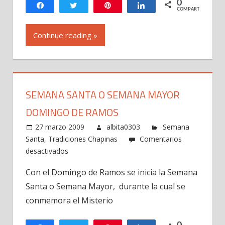
0
Compartir
Twittear
Pin
Compartir
COMPARTIR
Continue reading »
SEMANA SANTA O SEMANA MAYOR
DOMINGO DE RAMOS
27 marzo 2009
albita0303
Semana
Santa
,
Tradiciones Chapinas
Comentarios
en
desactivados
Semana
Con el Domingo de Ramos se inicia la Semana
Santa
Santa o Semana Mayor, durante la cual se
o
Semana
conmemora el Misterio
Mayor
Domingo