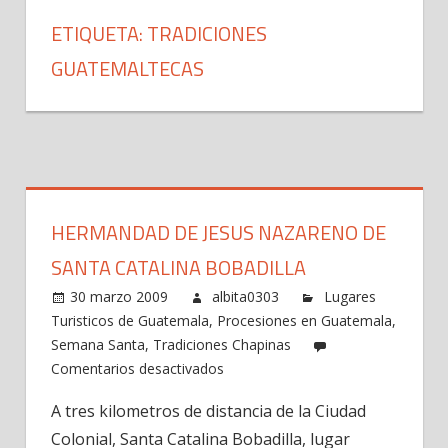
ETIQUETA: TRADICIONES
GUATEMALTECAS
HERMANDAD DE JESUS NAZARENO DE
SANTA CATALINA BOBADILLA
30 marzo 2009
albita0303
Lugares
Turisticos de Guatemala
,
Procesiones en Guatemala
,
Semana Santa
,
Tradiciones Chapinas
en
Comentarios desactivados
Hermandad
A tres kilometros de distancia de la Ciudad
de
Colonial, Santa Catalina Bobadilla, lugar
Jesus