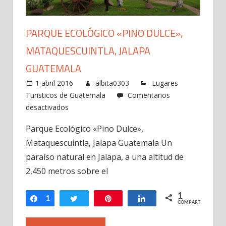
PARQUE ECOLÓGICO «PINO DULCE»,
MATAQUESCUINTLA, JALAPA
GUATEMALA
1 abril 2016
albita0303
Lugares
Turisticos de Guatemala
Comentarios
en
desactivados
Parque
Parque Ecológico «Pino Dulce»,
Ecológico
Mataquescuintla, Jalapa Guatemala Un
«Pino
Dulce»,
paraíso natural en Jalapa, a una altitud de
Mataquescuintla,
2,450 metros sobre el
Jalapa
Guatemala
1
Compartir
1
Twittear
Pin
Compartir
COMPARTIR