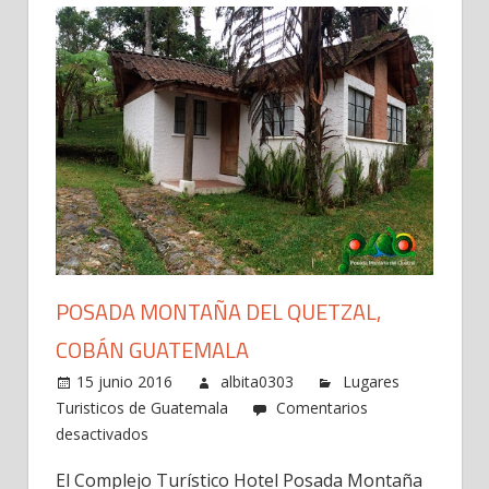
POSADA MONTAÑA DEL QUETZAL,
COBÁN GUATEMALA
15 junio 2016
albita0303
Lugares
Turisticos de Guatemala
Comentarios
en
desactivados
Posada
El Complejo Turístico Hotel Posada Montaña
Montaña