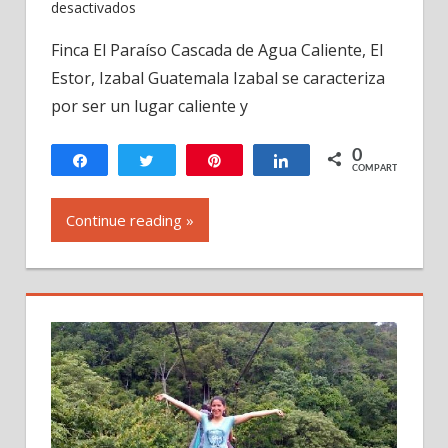
en
desactivados
El
Finca El Paraíso Cascada de Agua Caliente, El
Paraíso
Estor, Izabal Guatemala Izabal se caracteriza
Cascada
de
por ser un lugar caliente y
Agua
Caliente,
0
Compartir
Twittear
Pin
Compartir
COMPARTIR
El
Estor,
Continue reading »
Izabal
Guatemala