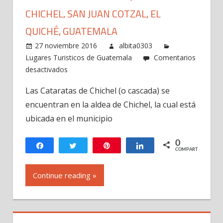
CHICHEL, SAN JUAN COTZAL, EL
QUICHÉ, GUATEMALA
27 noviembre 2016
albita0303
Lugares Turisticos de Guatemala
Comentarios
en
desactivados
Cataratas
Las Cataratas de Chichel (o cascada) se
de
encuentran en la aldea de Chichel, la cual está
Chichel,
Aldea
ubicada en el municipio
Chichel,
San
0
Compartir
Twittear
Pin
Compartir
COMPARTIR
Juan
Cotzal,
Continue reading »
El
Quiché,
Guatemala