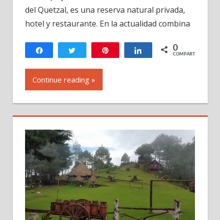
del Quetzal, es una reserva natural privada,
del
Quetzal,
hotel y restaurante. En la actualidad combina
Cobán
Guatemala
0
Compartir
Twittear
Pin
Compartir
COMPARTIR
Continue reading »