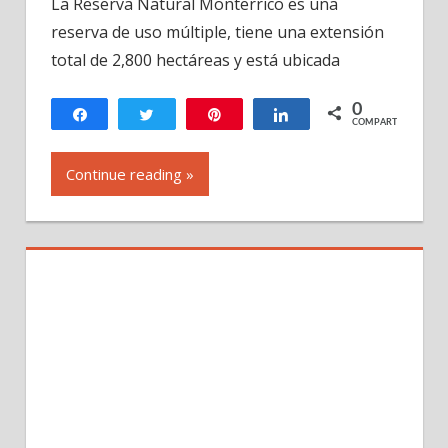
La Reserva Natural Monterrico es una
Natural
reserva de uso múltiple, tiene una extensión
de
Monterrico,
total de 2,800 hectáreas y está ubicada
Santa
Rosa,
0
Compartir
Twittear
Pin
Compartir
COMPARTIR
Guatemala
Continue reading »