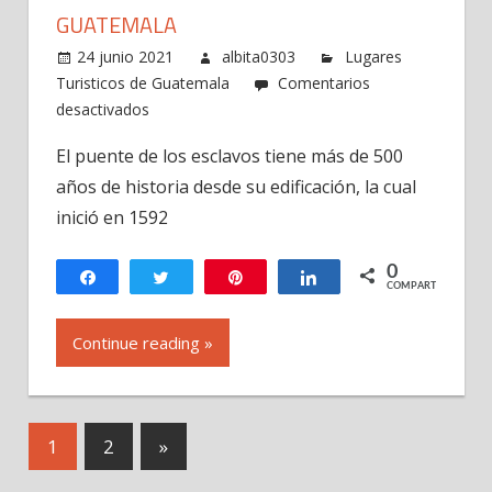
GUATEMALA
24 junio 2021
albita0303
Lugares
Turisticos de Guatemala
Comentarios
en
desactivados
Puente
El puente de los esclavos tiene más de 500
Los
años de historia desde su edificación, la cual
Esclavos,
Santa
inició en 1592
Rosa
Guatemala
0
Compartir
Twittear
Pin
Compartir
COMPARTIR
Continue reading »
Navegación
Next
1
2
»
Posts