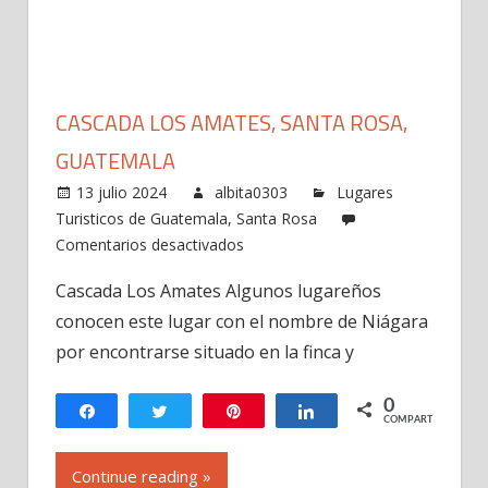
CASCADA LOS AMATES, SANTA ROSA,
GUATEMALA
13 julio 2024
albita0303
Lugares
Turisticos de Guatemala
,
Santa Rosa
en
Comentarios desactivados
Cascada
Cascada Los Amates Algunos lugareños
Los
conocen este lugar con el nombre de Niágara
Amates,
Santa
por encontrarse situado en la finca y
Rosa,
Guatemala
0
Compartir
Twittear
Pin
Compartir
COMPARTIR
Continue reading »