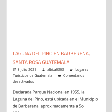
LAGUNA DEL PINO EN BARBERENA,
SANTA ROSA GUATEMALA
8 julio 2021
albita0303
Lugares
Turisticos de Guatemala
Comentarios
en
desactivados
Laguna
Declarada Parque Nacional en 1955, la
del
Laguna del Pino, está ubicada en el Municipio
Pino
en
de Barberena, aproximadamente a 5o
Barberena,