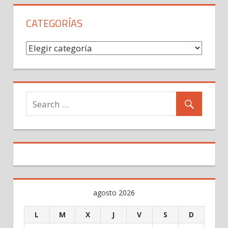
de
entradas
CATEGORÍAS
Categorías
agosto 2026
L
M
X
J
V
S
D