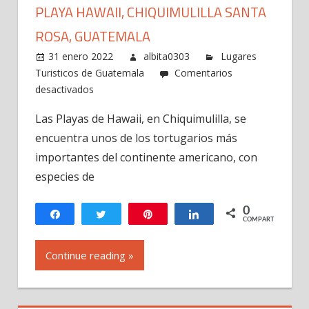
PLAYA HAWAII, CHIQUIMULILLA SANTA
ROSA, GUATEMALA
31 enero 2022
albita0303
Lugares
Turisticos de Guatemala
Comentarios
en
desactivados
Playa
Las Playas de Hawaii, en Chiquimulilla, se
Hawaii,
encuentra unos de los tortugarios más
Chiquimulilla
Santa
importantes del continente americano, con
Rosa,
especies de
Guatemala
0
Compartir
Twittear
Pin
Compartir
COMPARTIR
Continue reading »