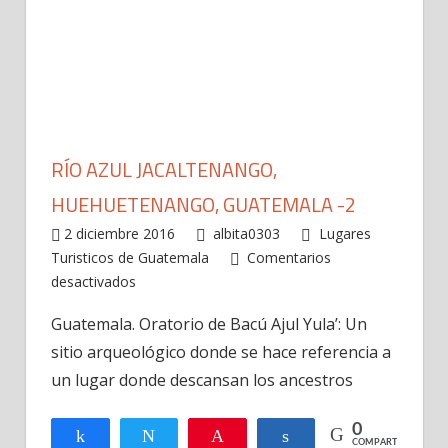
RÍO AZUL JACALTENANGO,
HUEHUETENANGO, GUATEMALA -2
2 diciembre 2016
albita0303
Lugares
Turisticos de Guatemala
Comentarios
en
desactivados
Río
Guatemala. Oratorio de Bacú Ajul Yula’: Un
Azul
sitio arqueológico donde se hace referencia a
Jacaltenango,
huehuetenango,
un lugar donde descansan los ancestros
Guatemala
-2
0
Compartir
Twittear
Pin
Compartir
COMPARTIR