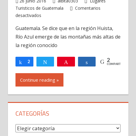
26 junio 2016
albita0303
Lugares
Turisticos de Guatemala
Comentarios
en
desactivados
Río
Guatemala. Se dice que en la región Huista,
Azul
Río Azul emerge de las montañas más altas de
Jacaltenango,
huehuetenango,
la región conocido
Guatemala
-1
2
Compartir
2
Twittear
Pin
Compartir
COMPARTIR
Continue reading »
CATEGORÍAS
Categorías