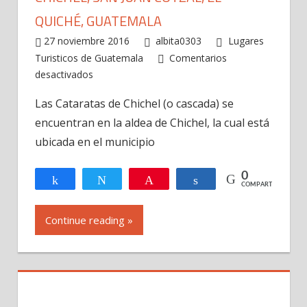
QUICHÉ, GUATEMALA
27 noviembre 2016
albita0303
Lugares
Turisticos de Guatemala
Comentarios
en
desactivados
Cataratas
Las Cataratas de Chichel (o cascada) se
de
encuentran en la aldea de Chichel, la cual está
Chichel,
Aldea
ubicada en el municipio
Chichel,
San
0
Compartir
Twittear
Pin
Compartir
COMPARTIR
Juan
Cotzal,
Continue reading »
El
Quiché,
Guatemala