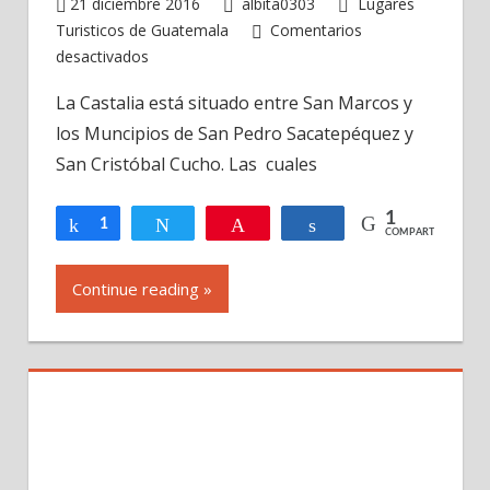
21 diciembre 2016
albita0303
Lugares
Turisticos de Guatemala
Comentarios
en
desactivados
Grutas
La Castalia está situado entre San Marcos y
y
los Muncipios de San Pedro Sacatepéquez y
Balneario
La
San Cristóbal Cucho. Las cuales
Castalia,
San
1
Compartir
1
Twittear
Pin
Compartir
COMPARTIR
Marcos,
Guatemala
Continue reading »