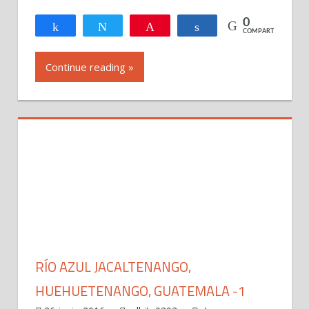
del
Quiché
0
Compartir
Twittear
Pin
Compartir
COMPARTIR
-
El
Continue reading »
Quiché
Guatemala
RÍO AZUL JACALTENANGO,
HUEHUETENANGO, GUATEMALA -1