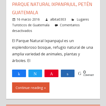
PARQUE NATURAL IXPANPAJUL, PETÉN
GUATEMALA
16 marzo 2016
albita0303
Lugares
Turisticos de Guatemala
Comentarios
en
desactivados
Parque
El Parque Natural Ixpanpajul es un
Natural
esplendoroso bosque, refugio natural de una
Ixpanpajul,
Petén
amplia variedad de animales, plantas y
Guatemala
árboles. El
0
Compartir
Twittear
Pin
Compartir
COMPARTIR
Continue reading »