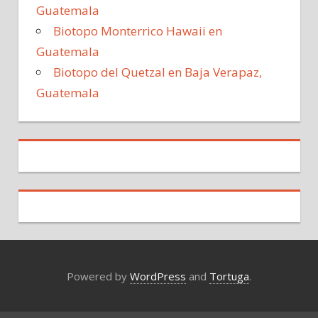
Guatemala
Biotopo Monterrico Hawaii en
Guatemala
Biotopo del Quetzal en Baja Verapaz,
Guatemala
Powered by
WordPress
and
Tortuga
.