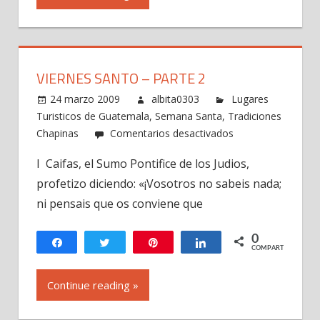
VIERNES SANTO – PARTE 2
24 marzo 2009
albita0303
Lugares
Turisticos de Guatemala
,
Semana Santa
,
Tradiciones
en
Chapinas
Comentarios desactivados
Viernes
I Caifas, el Sumo Pontifice de los Judios,
Santo
profetizo diciendo: «¡Vosotros no sabeis nada;
–
Parte
ni pensais que os conviene que
2
0
Compartir
Twittear
Pin
Compartir
COMPARTIR
Continue reading »