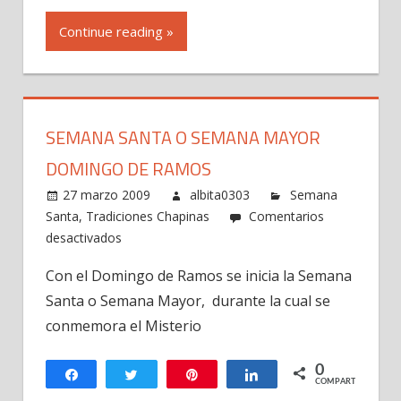
Continue reading »
SEMANA SANTA O SEMANA MAYOR
DOMINGO DE RAMOS
27 marzo 2009
albita0303
Semana
Santa
,
Tradiciones Chapinas
Comentarios
en
desactivados
Semana
Con el Domingo de Ramos se inicia la Semana
Santa
Santa o Semana Mayor, durante la cual se
o
Semana
conmemora el Misterio
Mayor
Domingo
0
Compartir
Twittear
Pin
Compartir
COMPARTIR
de