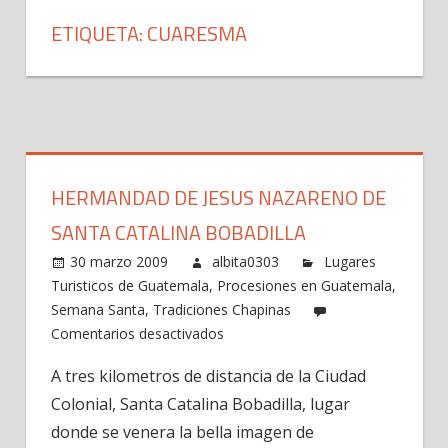
ETIQUETA: CUARESMA
HERMANDAD DE JESUS NAZARENO DE
SANTA CATALINA BOBADILLA
30 marzo 2009
albita0303
Lugares
Turisticos de Guatemala
,
Procesiones en Guatemala
,
Semana Santa
,
Tradiciones Chapinas
en
Comentarios desactivados
Hermandad
A tres kilometros de distancia de la Ciudad
de
Colonial, Santa Catalina Bobadilla, lugar
Jesus
Nazareno
donde se venera la bella imagen de