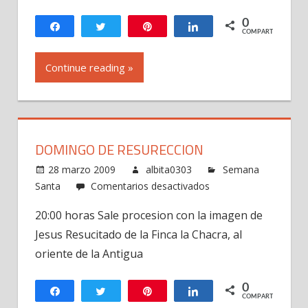
de
Santa
0
Compartir
Twittear
Pin
Compartir
COMPARTIR
Catalina
Bobadilla
Continue reading »
DOMINGO DE RESURECCION
28 marzo 2009
albita0303
Semana
en
Santa
Comentarios desactivados
Domingo
20:00 horas Sale procesion con la imagen de
de
Jesus Resucitado de la Finca la Chacra, al
Resureccion
oriente de la Antigua
0
Compartir
Twittear
Pin
Compartir
COMPARTIR