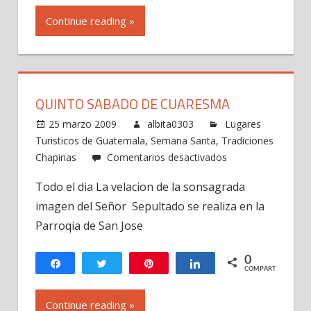
Ramos
Continue reading »
QUINTO SABADO DE CUARESMA
25 marzo 2009
albita0303
Lugares
Turisticos de Guatemala
,
Semana Santa
,
Tradiciones
en
Chapinas
Comentarios desactivados
Quinto
Todo el dia La velacion de la sonsagrada
Sabado
imagen del Señor Sepultado se realiza en la
de
Cuaresma
Parroqia de San Jose
0
Compartir
Twittear
Pin
Compartir
COMPARTIR
Continue reading »