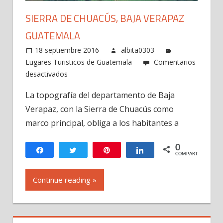
SIERRA DE CHUACÚS, BAJA VERAPAZ
GUATEMALA
18 septiembre 2016
albita0303
Lugares Turisticos de Guatemala
Comentarios
en
desactivados
Sierra
La topografía del departamento de Baja
de
Verapaz, con la Sierra de Chuacús como
Chuacús,
Baja
marco principal, obliga a los habitantes a
Verapaz
Guatemala
0
Compartir
Twittear
Pin
Compartir
COMPARTIR
Continue reading »