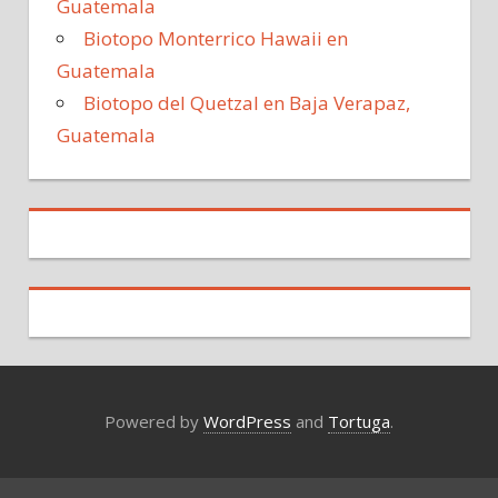
Guatemala
Biotopo Monterrico Hawaii en
Guatemala
Biotopo del Quetzal en Baja Verapaz,
Guatemala
Powered by
WordPress
and
Tortuga
.