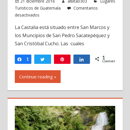
21 diciembre 2016
albita0303
Lugares
Turisticos de Guatemala
Comentarios
en
desactivados
Grutas
La Castalia está situado entre San Marcos y
y
los Muncipios de San Pedro Sacatepéquez y
Balneario
La
San Cristóbal Cucho. Las cuales
Castalia,
San
1
Compartir
1
Twittear
Pin
Compartir
COMPARTIR
Marcos,
Guatemala
Continue reading »