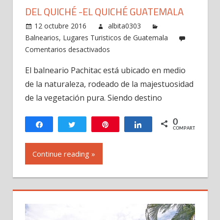
DEL QUICHÉ -EL QUICHÉ GUATEMALA
12 octubre 2016
albita0303
Balnearios
,
Lugares Turisticos de Guatemala
en
Comentarios desactivados
Balneario
El balneario Pachitac está ubicado en medio
Pachitac,
de la naturaleza, rodeado de la majestuosidad
Santa
Cruz
de la vegetación pura. Siendo destino
del
Quiché
0
Compartir
Twittear
Pin
Compartir
COMPARTIR
-
El
Continue reading »
Quiché
Guatemala