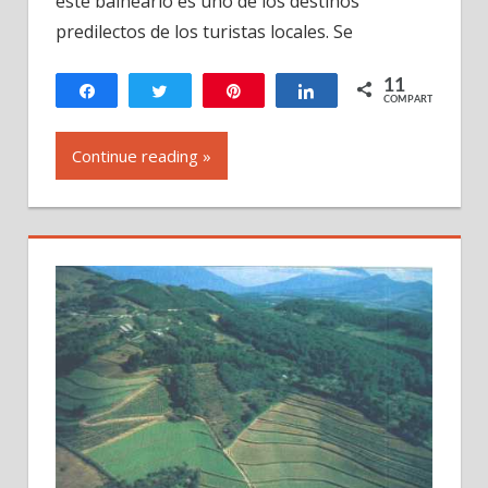
este balneario es uno de los destinos
La
Democracia
predilectos de los turistas locales. Se
Huehuetenango-
Guatemala
11
Compartir
Twittear
Pin
Compartir
COMPARTIR
11
Continue reading »