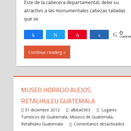
Este de la cabecera departamental, debe su
Democrac
Escuintla
atractivo a las monumentales cabezas talladas
Guatemal
que se
0
Compartir
Twittear
Pin
Compartir
COMPAR
Continue reading »
MUSEO HORACIO ALEJOS,
RETALHULEU GUATEMALA
31 diciembre 2012
albita0303
Lugares
Turisticos de Guatemala
,
Museos de Guatemala
,
Retalhuleu Guatemala
Comentarios desactivados
en