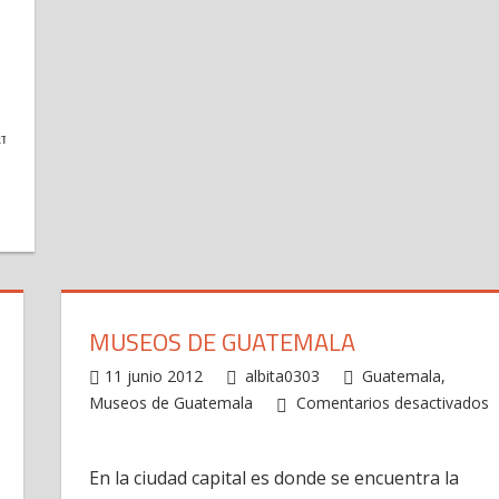
ia-
a
TIR
MUSEOS DE GUATEMALA
11 junio 2012
albita0303
Guatemala
,
Museos de Guatemala
Comentarios desactivados
en
Museos
En la ciudad capital es donde se encuentra la
de