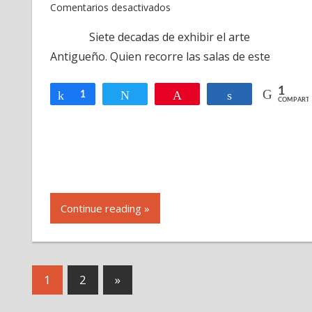
en
Comentarios desactivados
Museo
Siete decadas de exhibir el arte
del
Antigueño. Quien recorre las salas de este
Arte
Colonial
Antigua
1
Compartir
1
Twittear
Pin
Compartir
COMPARTI
Guatemala
Continue reading »
Navegación
Next
1
2
»
Posts
de