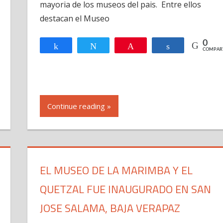
mayoria de los museos del pais. Entre ellos
Guatemala
destacan el Museo
0
Compartir
Twittear
Pin
Compartir
COMPAR
R
Continue reading »
EL MUSEO DE LA MARIMBA Y EL
QUETZAL FUE INAUGURADO EN SAN
JOSE SALAMA, BAJA VERAPAZ