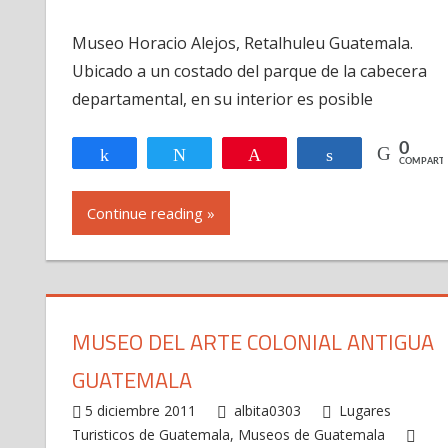
Museo
Museo Horacio Alejos, Retalhuleu Guatemala.
Horacio
Ubicado a un costado del parque de la cabecera
Alejos,
Retalhuleu
departamental, en su interior es posible
Guatemala
0
Compartir
Twittear
Pin
Compartir
COMPARTI
Continue reading »
MUSEO DEL ARTE COLONIAL ANTIGUA
GUATEMALA
5 diciembre 2011
albita0303
Lugares
Turisticos de Guatemala
,
Museos de Guatemala