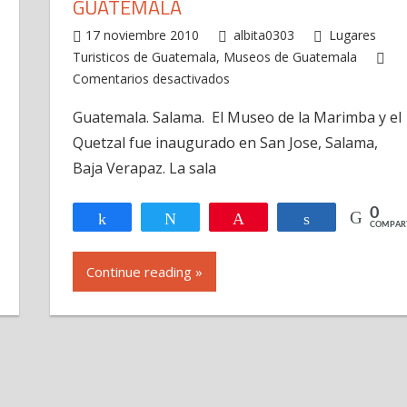
GUATEMALA
17 noviembre 2010
albita0303
Lugares
Turisticos de Guatemala
,
Museos de Guatemala
en
Comentarios desactivados
El
Guatemala. Salama. El Museo de la Marimba y el
Museo
R
Quetzal fue inaugurado en San Jose, Salama,
de
la
Baja Verapaz. La sala
Marimba
y
0
Compartir
Twittear
Pin
Compartir
COMPAR
el
Quetzal
Continue reading »
fue
inaugurado
en
San
Jose
Salama,
Baja