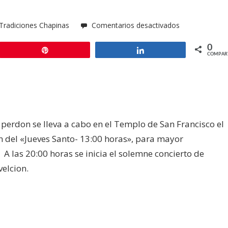
en
Tradiciones Chapinas
Comentarios desactivados
Martes
0
Santo
Pin
Compartir
COMPAR
perdon se lleva a cabo en el Templo de San Francisco el
n del «Jueves Santo- 13:00 horas», para mayor
 las 20:00 horas se inicia el solemne concierto de
velcion.