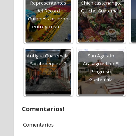
Representantes
Chichicastenango,
del Récord
Quiche Guatemala
Guinness hicieron
entrega este…
Antigua Guatemala,
San Agustin
Sacatepequez -2
Acasaguastlán El
Progreso,
Guatemala
Comentarios!
Comentarios