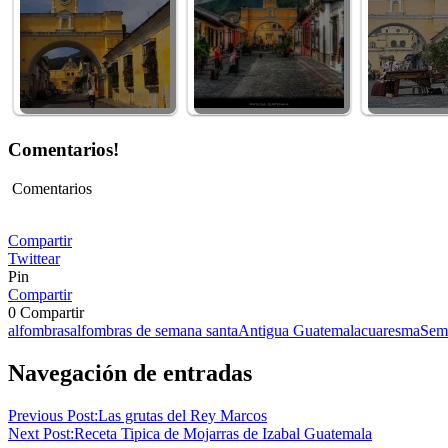
Comentarios!
Comentarios
Compartir
Twittear
Pin
Compartir
0
Compartir
alfombras
alfombras de semana santa
Antigua Guatemala
cuaresma
Sem
Navegación de entradas
Previous Post:
Las grutas del Rey Marcos
Next Post:
Receta Tipica de Mojarras de Izabal Guatemala