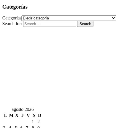
Categorías
Categorías
Search for:
Search
agosto 2026
L
M
X
J
V
S
D
1
2
3
4
5
6
7
8
9