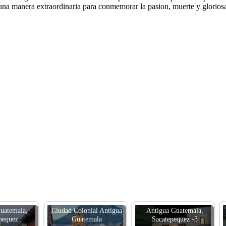
na manera extraordinaria para conmemorar la pasion, muerte y gloriosa
uatemala,
Ciudad Colonial Antigua
Antigua Guatemala,
pequez
Guatemala
Sacatepequez -3