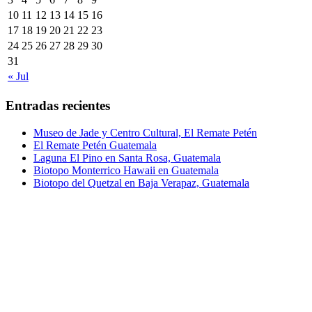
10
11
12
13
14
15
16
17
18
19
20
21
22
23
24
25
26
27
28
29
30
31
« Jul
Entradas recientes
Museo de Jade y Centro Cultural, El Remate Petén
El Remate Petén Guatemala
Laguna El Pino en Santa Rosa, Guatemala
Biotopo Monterrico Hawaii en Guatemala
Biotopo del Quetzal en Baja Verapaz, Guatemala