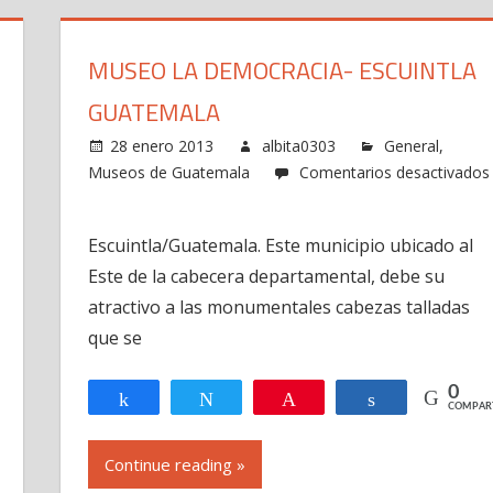
MUSEO LA DEMOCRACIA- ESCUINTLA
GUATEMALA
28 enero 2013
albita0303
General
,
Museos de Guatemala
Comentarios desactivados
en
Museo
Escuintla/Guatemala. Este municipio ubicado al
La
Este de la cabecera departamental, debe su
Democracia-
Escuintla
atractivo a las monumentales cabezas talladas
Guatemala
que se
0
Compartir
Twittear
Pin
Compartir
COMPAR
R
Continue reading »