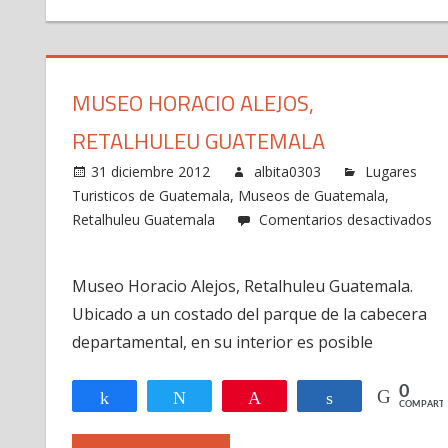
MUSEO HORACIO ALEJOS,
RETALHULEU GUATEMALA
31 diciembre 2012
albita0303
Lugares
Turisticos de Guatemala
,
Museos de Guatemala
,
Retalhuleu Guatemala
Comentarios desactivados
en
Museo
Museo Horacio Alejos, Retalhuleu Guatemala.
Horacio
Ubicado a un costado del parque de la cabecera
Alejos,
Retalhuleu
departamental, en su interior es posible
Guatemala
0
Compartir
Twittear
Pin
Compartir
COMPARTI