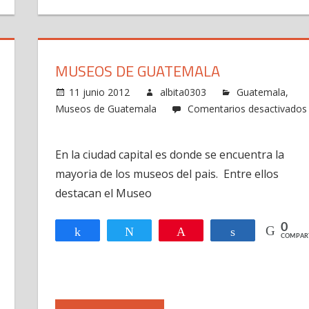
MUSEOS DE GUATEMALA
11 junio 2012
albita0303
Guatemala
,
Museos de Guatemala
Comentarios desactivados
en
Museos
En la ciudad capital es donde se encuentra la
de
mayoria de los museos del pais. Entre ellos
Guatemala
destacan el Museo
0
Compartir
Twittear
Pin
Compartir
COMPAR
R