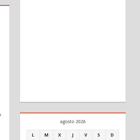
TIR
agosto 2026
L
M
X
J
V
S
D