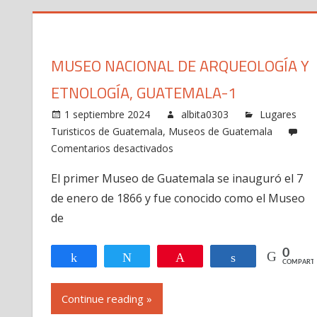
MUSEO NACIONAL DE ARQUEOLOGÍA Y
ETNOLOGÍA, GUATEMALA-1
1 septiembre 2024
albita0303
Lugares
Turisticos de Guatemala
,
Museos de Guatemala
en
Comentarios desactivados
Museo
El primer Museo de Guatemala se inauguró el 7
Nacional
de enero de 1866 y fue conocido como el Museo
de
Arqueología
de
y
Etnología,
0
Compartir
Twittear
Pin
Compartir
COMPARTI
Guatemala-
1
Continue reading »