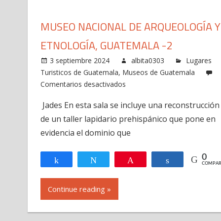
MUSEO NACIONAL DE ARQUEOLOGÍA Y
ETNOLOGÍA, GUATEMALA -2
3 septiembre 2024
albita0303
Lugares
Turisticos de Guatemala
,
Museos de Guatemala
en
Comentarios desactivados
Museo
Jades En esta sala se incluye una reconstrucción
Nacional
de un taller lapidario prehispánico que pone en
de
Arqueología
evidencia el dominio que
y
Etnología,
0
Compartir
Twittear
Pin
Compartir
COMPAR
Guatemala
-2
Continue reading »