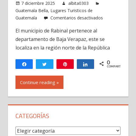
7 diciembre 2025
albita0303
Guatemala Bella
,
Lugares Turisticos de
en
Guatemala
Comentarios desactivados
Municipio
El municipio de Rabinal pertenece al
de
departamento de Baja Verapaz, este se
Rabinal,
Baja
localiza en la región norte de la República
Verapaz
Guatemala
0
Compartir
Twittear
Pin
Compartir
COMPARTIR
Continue reading »
CATEGORÍAS
Categorías