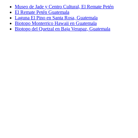
Museo de Jade y Centro Cultural, El Remate Petén
El Remate Petén Guatemala
Laguna El Pino en Santa Rosa, Guatemala
Biotopo Monterrico Hawaii en Guatemala
Biotopo del Quetzal en Baja Verapaz, Guatemala