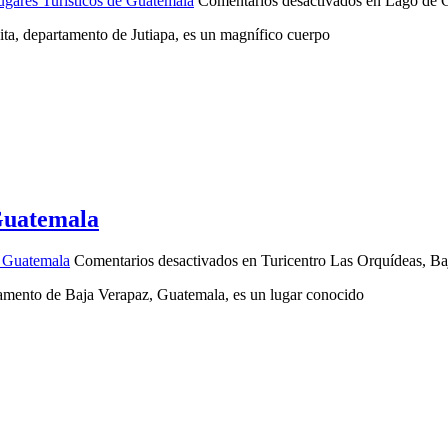
ugares Turisticos de Guatemala
Comentarios desactivados
en Lago de G
ta, departamento de Jutiapa, es un magnífico cuerpo
Guatemala
e Guatemala
Comentarios desactivados
en Turicentro Las Orquídeas, B
tamento de Baja Verapaz, Guatemala, es un lugar conocido