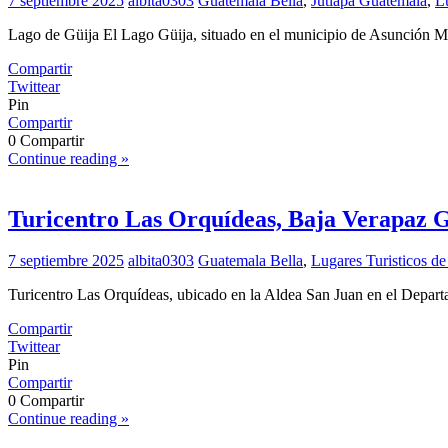
7 septiembre 2025
albita0303
Guatemala Bella
,
Jutiapa Guatemala
,
L
Lago de Güija El Lago Güija, situado en el municipio de Asunción Mi
Compartir
Twittear
Pin
Compartir
0
Compartir
Continue reading »
Turicentro Las Orquídeas, Baja Verapaz 
7 septiembre 2025
albita0303
Guatemala Bella
,
Lugares Turisticos d
Turicentro Las Orquídeas, ubicado en la Aldea San Juan en el Depar
Compartir
Twittear
Pin
Compartir
0
Compartir
Continue reading »