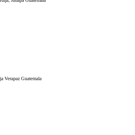
üija, Jutiapa Guatemala
aja Verapaz Guatemala