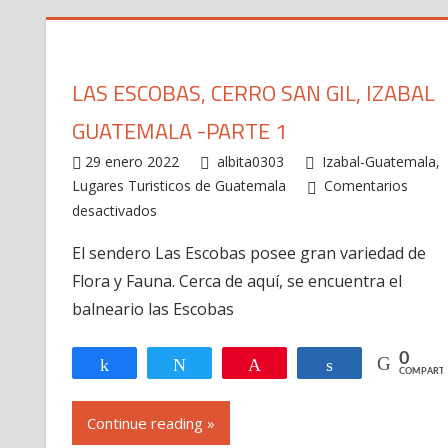
LAS ESCOBAS, CERRO SAN GIL, IZABAL
GUATEMALA -PARTE 1
29 enero 2022
albita0303
Izabal-Guatemala
,
Lugares Turisticos de Guatemala
Comentarios
desactivados
en
Las
El sendero Las Escobas posee gran variedad de
Escobas,
Flora y Fauna. Cerca de aquí, se encuentra el
Cerro
San
balneario las Escobas
Gil,
Izabal
0
Compartir
Twittear
Pin
Compartir
COMPARTI
Guatemala
-
Continue reading »
Parte