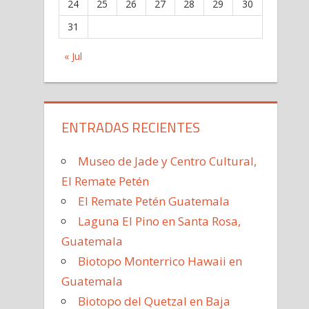
24
25
26
27
28
29
30
31
« Jul
ENTRADAS RECIENTES
Museo de Jade y Centro Cultural,
El Remate Petén
El Remate Petén Guatemala
Laguna El Pino en Santa Rosa,
Guatemala
Biotopo Monterrico Hawaii en
Guatemala
Biotopo del Quetzal en Baja