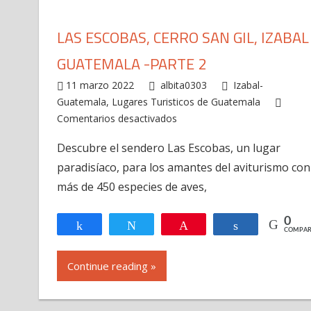
LAS ESCOBAS, CERRO SAN GIL, IZABAL
GUATEMALA -PARTE 2
11 marzo 2022
albita0303
Izabal-
Guatemala
,
Lugares Turisticos de Guatemala
Comentarios desactivados
en
Las
Descubre el sendero Las Escobas, un lugar
Escobas,
paradisíaco, para los amantes del aviturismo con
Cerro
San
más de 450 especies de aves,
Gil,
Izabal
0
Compartir
Twittear
Pin
Compartir
COMPAR
Guatemala
-
Continue reading »
Parte
2