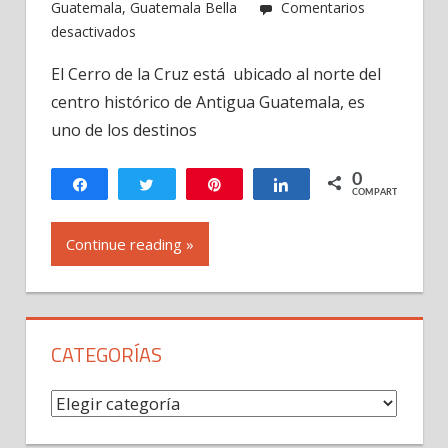
Guatemala
,
Guatemala Bella
Comentarios
en
desactivados
Cerro
El Cerro de la Cruz está ubicado al norte del
de
centro histórico de Antigua Guatemala, es
la
Cruz,
uno de los destinos
en
Antigua
0
Compartir
Twittear
Pin
Compartir
COMPARTIR
Guatemala
Continue reading »
CATEGORÍAS
Categorías