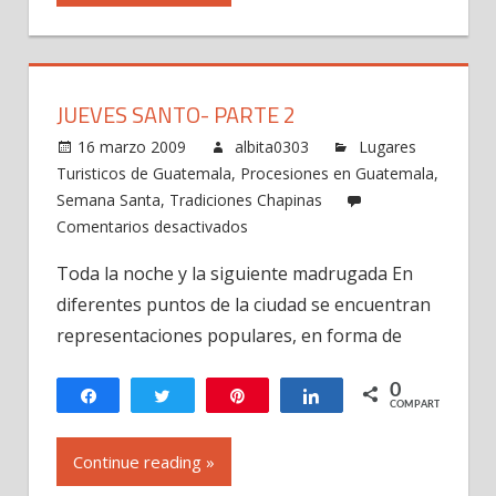
JUEVES SANTO- PARTE 2
16 marzo 2009
albita0303
Lugares
Turisticos de Guatemala
,
Procesiones en Guatemala
,
Semana Santa
,
Tradiciones Chapinas
en
Comentarios desactivados
Jueves
Toda la noche y la siguiente madrugada En
Santo-
diferentes puntos de la ciudad se encuentran
Parte
2
representaciones populares, en forma de
0
Compartir
Twittear
Pin
Compartir
COMPARTIR
Continue reading »