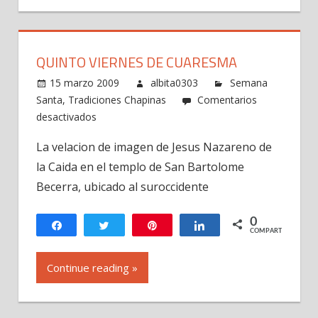
QUINTO VIERNES DE CUARESMA
15 marzo 2009
albita0303
Semana
Santa
,
Tradiciones Chapinas
Comentarios
en
desactivados
Quinto
La velacion de imagen de Jesus Nazareno de
Viernes
la Caida en el templo de San Bartolome
de
Cuaresma
Becerra, ubicado al suroccidente
0
Compartir
Twittear
Pin
Compartir
COMPARTIR
Continue reading »