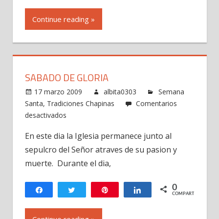
Continue reading »
SABADO DE GLORIA
17 marzo 2009
albita0303
Semana
Santa
,
Tradiciones Chapinas
Comentarios
en
desactivados
Sabado
En este dia la Iglesia permanece junto al
de
sepulcro del Señor atraves de su pasion y
Gloria
muerte. Durante el dia,
0
Compartir
Twittear
Pin
Compartir
COMPARTIR
Continue reading »