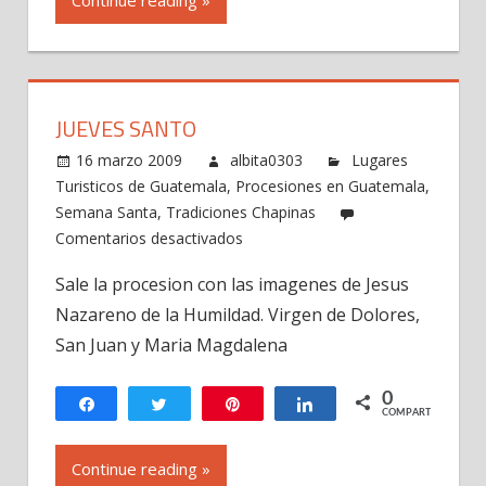
JUEVES SANTO
16 marzo 2009
albita0303
Lugares
Turisticos de Guatemala
,
Procesiones en Guatemala
,
Semana Santa
,
Tradiciones Chapinas
en
Comentarios desactivados
Jueves
Sale la procesion con las imagenes de Jesus
Santo
Nazareno de la Humildad. Virgen de Dolores,
San Juan y Maria Magdalena
0
Compartir
Twittear
Pin
Compartir
COMPARTIR
Continue reading »