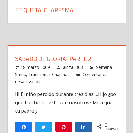
ETIQUETA: CUARESMA
SABADO DE GLORIA- PARTE 2
18 marzo 2009
albita0303
Semana
Santa
,
Tradiciones Chapinas
Comentarios
en
desactivados
Sabado
III El niño perdido durante tres dias. «Hijo ¿po
de
que has hecho esto con nosotros? Mira que
Gloria-
parte
tu padre y
2
0
Compartir
Twittear
Pin
Compartir
COMPARTIR