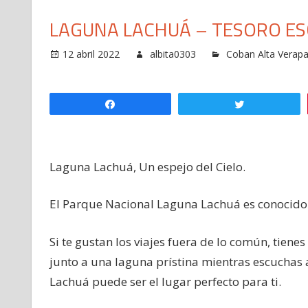
LAGUNA LACHUÁ – TESORO ES
12 abril 2022
albita0303
Coban Alta Verap
en
Laguna
Lachuá
Compartir
Twittear
–
Tesoro
escondido
Laguna Lachuá, Un espejo del Cielo.
de
Guatemala-
1
El Parque Nacional Laguna Lachuá es conocido 
Si te gustan los viajes fuera de lo común, tiene
junto a una laguna prístina mientras escuchas 
Lachuá puede ser el lugar perfecto para ti.