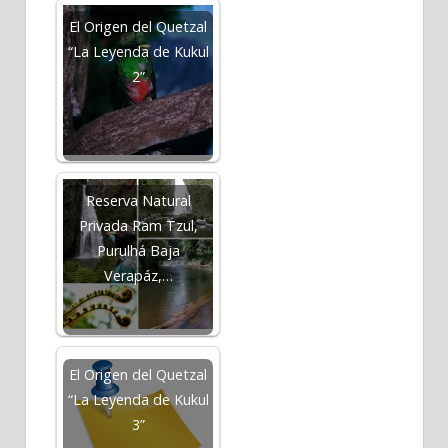
El Origen del Quetzal
“La Leyenda de Kukul
2”
Reserva Natural
Privada Ram Tzul,
Purulhá Baja
Verapáz,…
El Origen del Quetzal
“La Leyenda de Kukul
3”