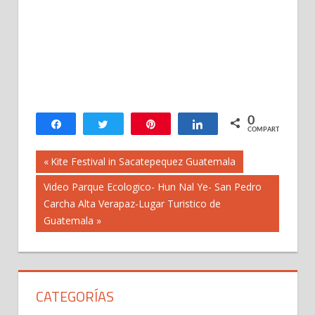
0
Compartir
Twittear
Pin
Compartir
COMPARTIR
Navegación
Previous
Kite Festival in Sacatepequez Guatemala
Post:
Next
Video Parque Ecologico- Hun Nal Ye- San Pedro
de
Post:
Carcha Alta Verapaz-Lugar Turistico de
Guatemala
entradas
CATEGORÍAS