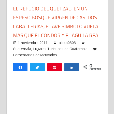
EL REFUGIO DEL QUETZAL- EN UN
ESPESO BOSQUE VIRGEN DE CASI DOS
CABALLERIAS, EL AVE SIMBOLO VUELA
MAS QUE EL CONDOR Y EL AGUILA REAL
1 noviembre 2011
albita0303
Guatemala
,
Lugares Turisticos de Guatemala
en
Comentarios desactivados
El
0
Refugio
Compartir
Twittear
Pin
Compartir
COMPARTIR
del
quetzal-
En
un
espeso
bosque
virgen