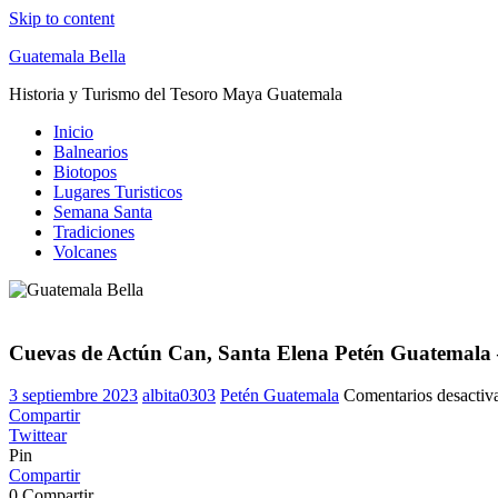
Skip to content
Guatemala Bella
Historia y Turismo del Tesoro Maya Guatemala
Inicio
Balnearios
Biotopos
Lugares Turisticos
Semana Santa
Tradiciones
Volcanes
Cuevas de Actún Can, Santa Elena Petén Guatemala 
3 septiembre 2023
albita0303
Petén Guatemala
Comentarios desactiv
Compartir
Twittear
Pin
Compartir
0
Compartir