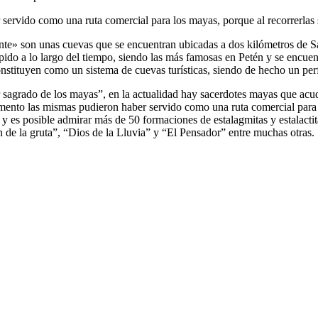
rvido como una ruta comercial para los mayas, porque al recorrerlas s
e» son unas cuevas que se encuentran ubicadas a dos kilómetros de San
lpido a lo largo del tiempo, siendo las más famosas en Petén y se encuent
constituyen como un sistema de cuevas turísticas, siendo de hecho un perf
gar sagrado de los mayas”, en la actualidad hay sacerdotes mayas que a
nto las mismas pudieron haber servido como una ruta comercial para lo
y es posible admirar más de 50 formaciones de estalagmitas y estalacti
 de la gruta”, “Dios de la Lluvia” y “El Pensador” entre muchas otras.