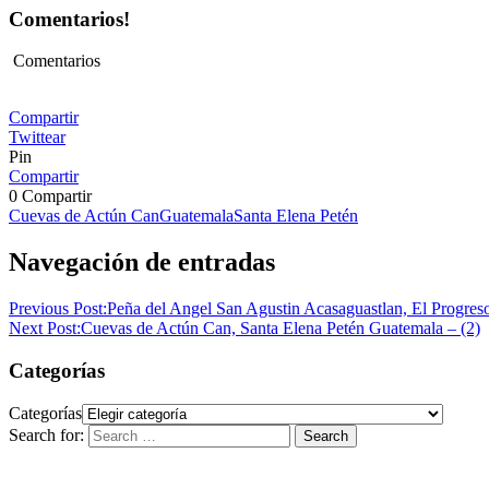
Comentarios!
Comentarios
Compartir
Twittear
Pin
Compartir
0
Compartir
Cuevas de Actún Can
Guatemala
Santa Elena Petén
Navegación de entradas
Previous Post:
Peña del Angel San Agustin Acasaguastlan, El Progre
Next Post:
Cuevas de Actún Can, Santa Elena Petén Guatemala – (2)
Categorías
Categorías
Search for:
Search